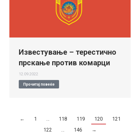
Известување – терестично
прскање против комарци
12.09.2022
Прочитај повеќе
←
1
…
118
119
120
121
122
…
146
→