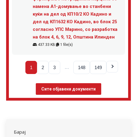
намена А1-домување во станбени
куќи на дел од КП10/2 КО Кадино и
дел од КП1632 КО Кадино, во блок 25
согласно УПС Марино, со разработка
на блок 4, 6, 9, 12, Општина Илинден
437.33 KB
1 file(s)
…
1
2
3
148
149
Сите објавени документи
Барај