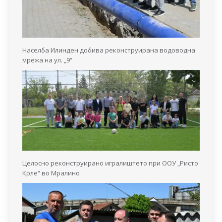
Населба Илинден добива реконструирана водоводна
мрежа на ул. „9“
Целосно реконструирано игралиштето при ООУ „Ристо
Крле“ во Мралино