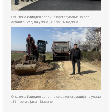
Општина Илинден започна поставување на прв
асфалтен слој на улица „11“ во н.м Кадино
Општина Илинден започна со реконструкција на улица
„111“ во м.в Јака – Марино