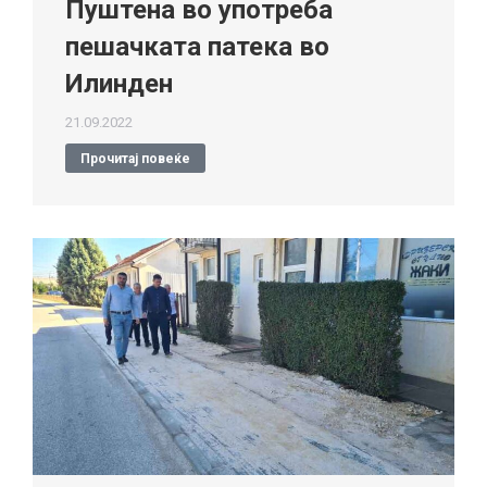
Пуштена во употреба
пешачката патека во
Илинден
21.09.2022
Прочитај повеќе