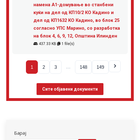
намена А1-домување во станбени
куќи на дел од КП10/2 КО Кадино и
дел од КП1632 КО Кадино, во блок 25
согласно УПС Марино, со разработка
на блок 4, 6, 9, 12, Општина Илинден
437.33 KB
1 file(s)
…
1
2
3
148
149
Сите објавени документи
Барај