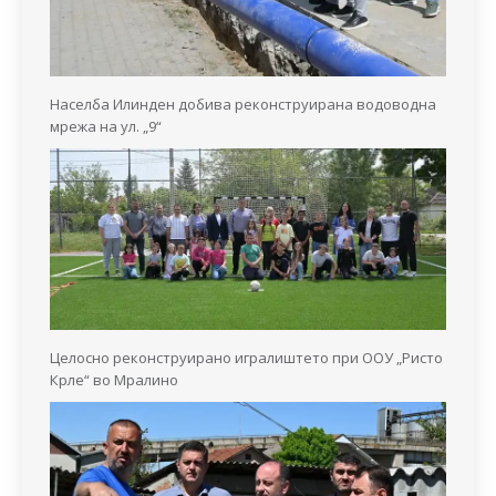
Населба Илинден добива реконструирана водоводна
мрежа на ул. „9“
Целосно реконструирано игралиштето при ООУ „Ристо
Крле“ во Мралино