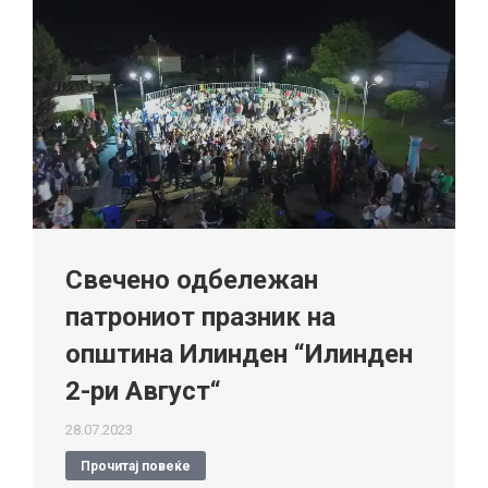
Свечено одбележан
патрониот празник на
општина Илинден “Илинден
2-ри Август“
28.07.2023
Прочитај повеќе