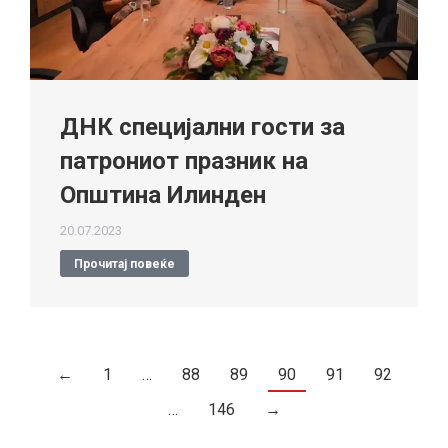
ДНК специјални гости за
патрониот празник на
Општина Илинден
20.07.2023
Прочитај повеќе
←
1
…
88
89
90
91
92
…
146
→