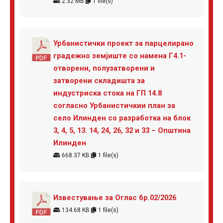
2.32 MB
1 file(s)
Урбанистички проект за парцелирано
градежно земјиште со намена Г4.1-
отворени, полузатворени и
затворени складишта за
индустриска стока на ГП 14.8
согласно Урбанистичкии план за
село Илинден со разработка на блок
3, 4, 5, 13. 14, 24, 26, 32 и 33 – Општина
Илинден
668.37 KB
1 file(s)
Известување за Оглас бр.02/2026
134.68 KB
1 file(s)