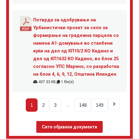
Потврда за одобрување на
Урбанистички проект за село за
формирање на градежна парцела со
намена А1-домување во станбени
куќи на дел од КП10/2 КО Кадино и
дел од КП1632 КО Кадино, во блок 25
согласно УПС Марино, со разработка
на блок 4, 6, 9, 12, Општина Илинден
437.33 KB
1 file(s)
…
1
2
3
148
149
Сите објавени документи