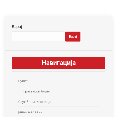
Барај
Барај
Навигација
Буџет
Граѓански буџет
Службени гласници
Јавни набавки