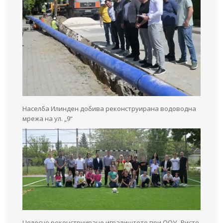
Населба Илинден добива реконструирана водоводна
мрежа на ул. „9“
Целосно реконструирано игралиштето при ООУ „Ристо