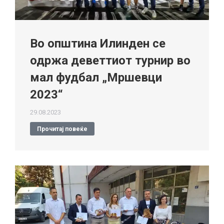
Во општина Илинден се
одржа деветтиот турнир во
мал фудбал „Мршевци
2023“
29.08.2023
Прочитај повеќе