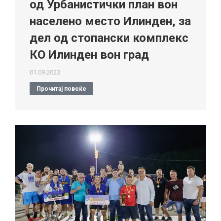
од Урбанистички план вон
населено место Илинден, за
дел од стопански комплекс
КО Илинден вон град
01.09.2023
Прочитај повеќе