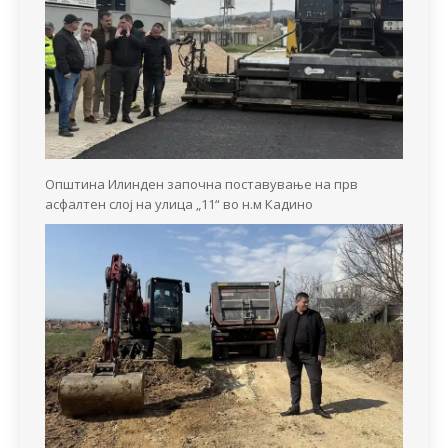
Општина Илинден започна поставување на прв
асфалтен слој на улица „11“ во н.м Кадино