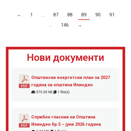
←
1
…
87
88
89
90
91
…
146
→
Нови документи
Општински енергетски план за 2027
година за општина Илинден
575.00 KB
1 file(s)
Службен гласник на Општина
Илинден бр.5 – јуни 2026 година