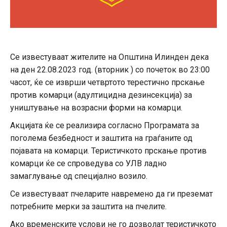
Се известуваат жителите на Општина Илинден дека
на ден 22.08.2023 год. (вторник ) со почеток во 23:00
часот, ќе се изврши четвртото терестично прскање
против комарци (адултицидна дезинсекција) за
уништување на возрасни форми на комарци.
Акцијата ќе се реализира согласно Програмата за
поголема безбедност и заштита на граѓаните од
појавата на комарци. Теристичкото прскање против
комарци ќе се спроведува со УЛВ ладно
замаглување од специјално возило.
Се известуваат пчеларите навремено да ги преземат
потребните мерки за заштита на пчелите.
Ако временските услови не го дозволат теристичкото