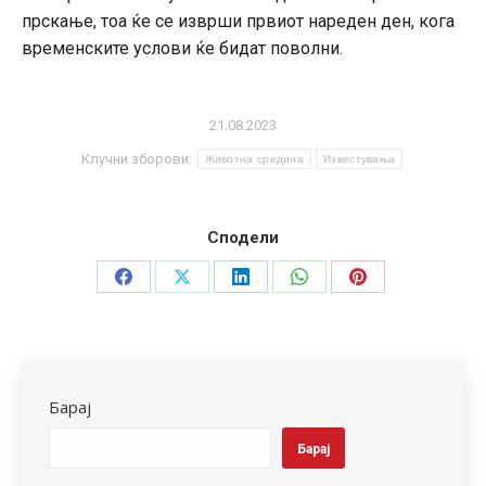
прскање, тоа ќе се изврши првиот нареден ден, кога
временските услови ќе бидат поволни.
21.08.2023
Клучни зборови:
Животна средина
Известувања
Сподели
Share
Share
Share
Share
Share
on
on
on
on
on
Facebook
X
LinkedIn
WhatsApp
Pinterest
Барај
Барај