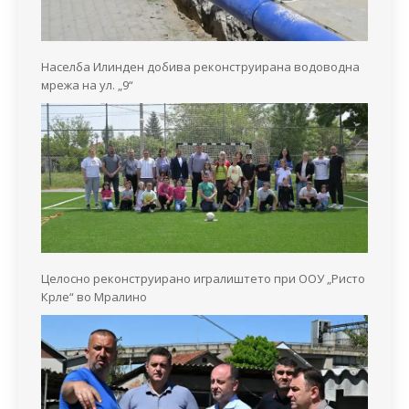
Населба Илинден добива реконструирана водоводна
мрежа на ул. „9“
Целосно реконструирано игралиштето при ООУ „Ристо
Крле“ во Мралино