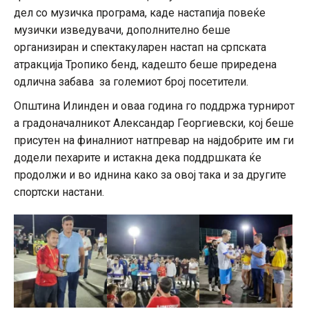
дел со музичка програма, каде настапија повеќе
музички изведувачи, дополнително беше
организиран и спектакуларен настап на српската
атракција Тропико бенд, кадешто беше приредена
одлична забава за големиот број посетители.
Општина Илинден и оваа година го поддржа турнирот
а градоначалникот Александар Георгиевски, кој беше
присутен на финалниот натпревар на најдобрите им ги
додели пехарите и истакна дека поддршката ќе
продолжи и во иднина како за овој така и за другите
спортски настани.