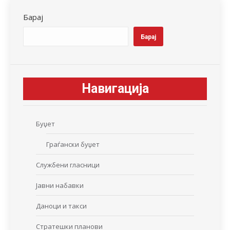
Барај
Барај
Навигација
Буџет
Граѓански буџет
Службени гласници
Јавни набавки
Даноци и такси
Стратешки планови