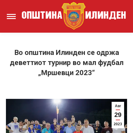
Во општина Илинден се одржа
деветтиот турнир во мал фудбал
„Мршевци 2023“
Авг
29
2023