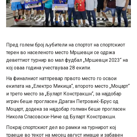
Пред голем број љубители на спортот на спортскиот
терен во населеното место Мршевци се одржа
деветтиот турнир во мал фудбал „Мршевци 2023“ на
кој оваа година учествуваа 28 екипи.
На финалниот натпревар првото место го освои
екипата на „Електро Микица“, второто место „Моцарт“
и трето место за „Буларт Констракшн“, за најдобар
играч беше прогласен Драган Петровиќ-Брус од
Моцарт, додека за најдобар голман беше прогласен
Никола Спасовски-Ниче од Буларт Констракшн.
Покрај спортскиот дел во рамки на турнирот кој
траеше во текот на месец август имаше и забавен