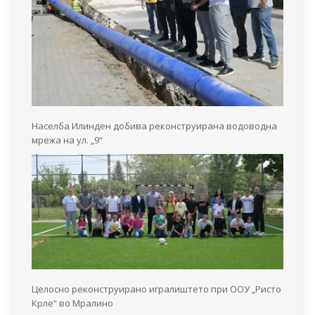
Населба Илинден добива реконструирана водоводна
мрежа на ул. „9“
Целосно реконструирано игралиштето при ООУ „Ристо
Крле“ во Мралино