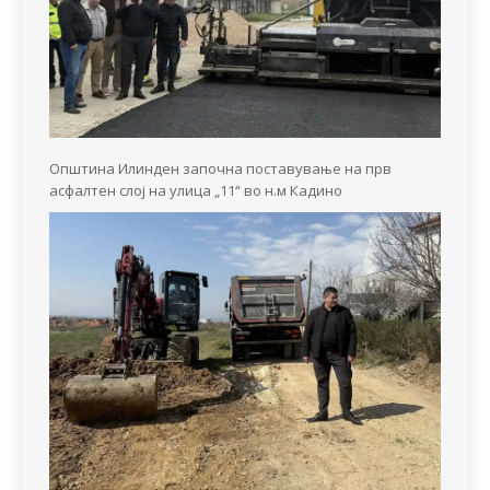
Општина Илинден започна поставување на прв
асфалтен слој на улица „11“ во н.м Кадино