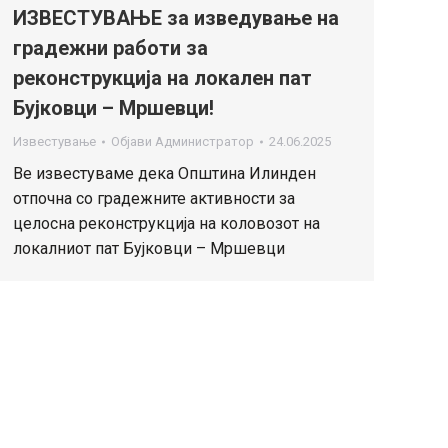
ИЗВЕСТУВАЊЕ за изведување на
градежни работи за
реконструкција на локален пат
Бујковци – Мршевци!
Известување
Објави
Администратор
24.06.2025
Ве известуваме дека Општина Илинден
отпочна со градежните активности за
целосна реконструкција на коловозот на
локалниот пат Бујковци – Мршевци