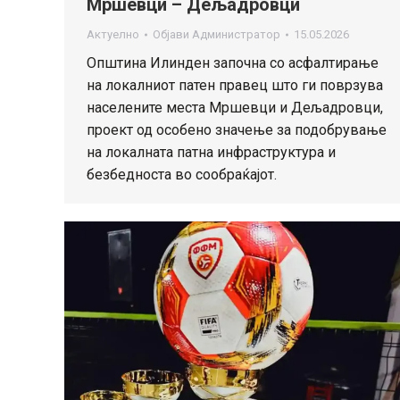
Мршевци – Дељадровци
Актуелно
Објави
Администратор
15.05.2026
Општина Илинден започна со асфалтирање
на локалниот патен правец што ги поврзува
населените места Мршевци и Дељадровци,
проект од особено значење за подобрување
на локалната патна инфраструктура и
безбедноста во сообраќајот.