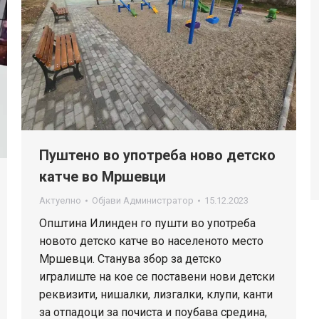
Пуштено во употреба ново детско
катче во Мршевци
Актуелно
Објави
Администратор
15.12.2023
Општина Илинден го пушти во употреба
новото детско катче во населеното место
Мршевци. Станува збор за детско
игралиште на кое се поставени нови детски
реквизити, нишалки, лизгалки, клупи, канти
за отпадоци за почиста и поубава средина,