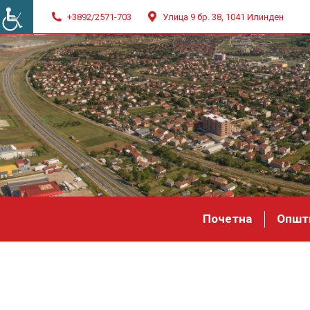
+3892/2571-703
Улица 9 бр. 38, 1041 Илинден
Почетна
Општ