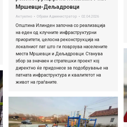
Мршевци-Дељадровци
Актуелно
Објави
Администратор
02.04.2026
Општина Илинден започна со реализација
на еден од клучните инфраструктурни
приоритети, целосна реконструкција на
локалниот пат што ги поврзува населените
места Мршевци и Дељадровци. Станува
збор за значаен и стратешки проект кој
директно ќе придонесе за подобрување на
патната инфраструктура и квалитетот на
живот на граѓаните.