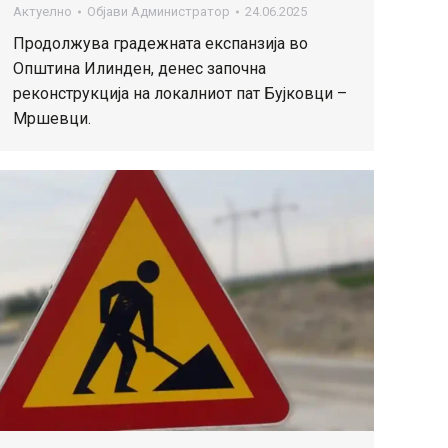
Актуелно
Објави
Администратор
24.06.2025
Продолжува градежната експанзија во
Општина Илинден, денес започна
реконструкција на локалниот пат Бујковци –
Мршевци.