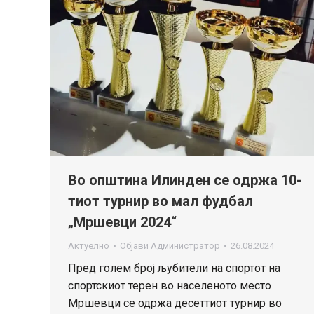
Во општина Илинден се одржа 10-
тиот турнир во мал фудбал
„Мршевци 2024“
Актуелно
Објави
Администратор
26.08.2024
Пред голем број љубители на спортот на
спортскиот терен во населеното место
Мршевци се одржа десеттиот турнир во