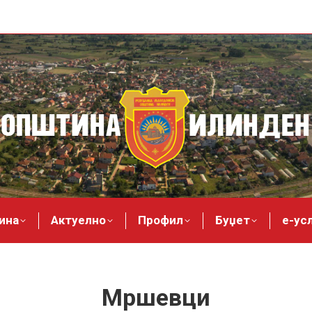
ина
Актуелно
Профил
Буџет
е-ус
Мршевци