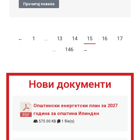
Прочитај повеќе
←
1
…
13
14
15
16
17
…
146
→
Нови документи
Општински енергетски план за 2027
година за општина Илинден
575.00 KB
1 file(s)