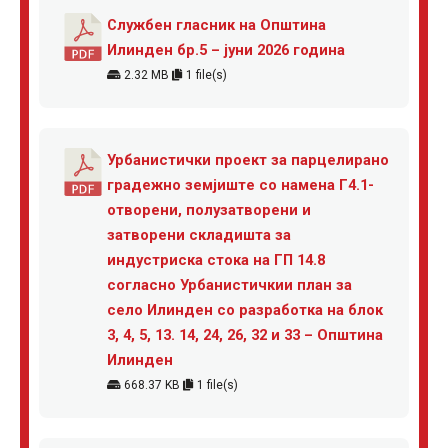
Службен гласник на Општина
Илинден бр.5 – јуни 2026 година
2.32 MB
1 file(s)
Урбанистички проект за парцелирано
градежно земјиште со намена Г4.1-
отворени, полузатворени и
затворени складишта за
индустриска стока на ГП 14.8
согласно Урбанистичкии план за
село Илинден со разработка на блок
3, 4, 5, 13. 14, 24, 26, 32 и 33 – Општина
Илинден
668.37 KB
1 file(s)