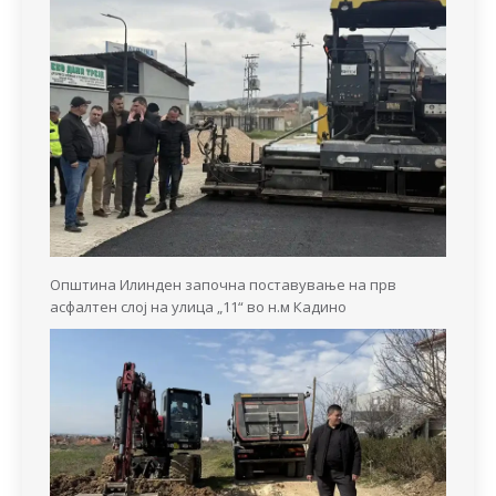
Општина Илинден започна поставување на прв
асфалтен слој на улица „11“ во н.м Кадино