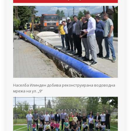
Населба Илинден добива реконструирана водоводна
мрежа на ул. „9“