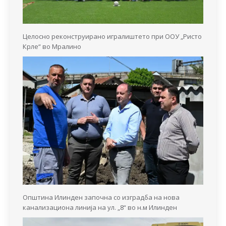
Целосно реконструирано игралиштето при ООУ „Ристо
Крле“ во Мралино
Општина Илинден започна со изградба на нова
канализациона линија на ул. „8“ во н.м Илинден