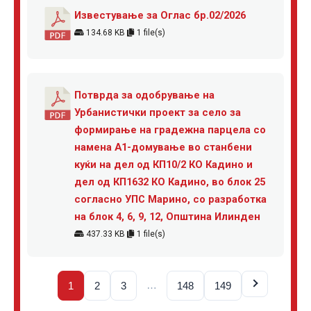
Известување за Оглас бр.02/2026
134.68 KB
1 file(s)
Потврда за одобрување на
Урбанистички проект за село за
формирање на градежна парцела со
намена А1-домување во станбени
куќи на дел од КП10/2 КО Кадино и
дел од КП1632 КО Кадино, во блок 25
согласно УПС Марино, со разработка
на блок 4, 6, 9, 12, Општина Илинден
437.33 KB
1 file(s)
…
1
2
3
148
149