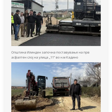
Општина Илинден започна поставување на прв
асфалтен слој на улица „11“ во н.м Кадино