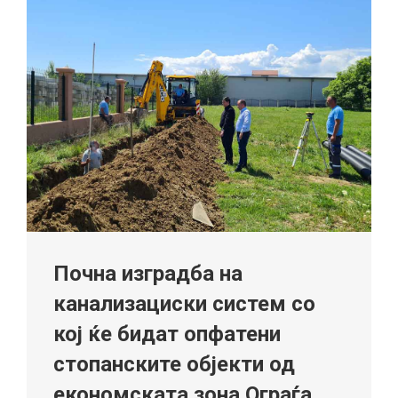
Почна изградба на
канализациски систем со
кој ќе бидат опфатени
стопанските објекти од
економската зона Ограѓа