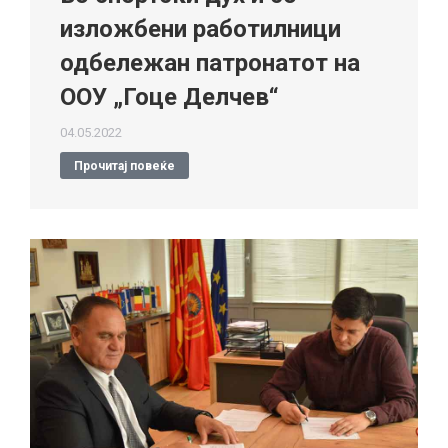
изложбени работилници
одбележан патронатот на
ООУ „Гоце Делчев“
04.05.2022
Прочитај повеќе