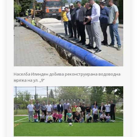
Населба Илинден добива реконструирана водоводна
мрежа на ул. „9“