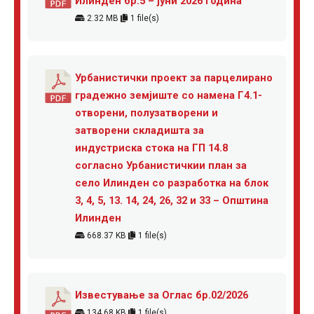
Илинден бр.5 – јуни 2026 година
2.32 MB
1 file(s)
Урбанистички проект за парцелирано
градежно земјиште со намена Г4.1-
отворени, полузатворени и
затворени складишта за
индустриска стока на ГП 14.8
согласно Урбанистичкии план за
село Илинден со разработка на блок
3, 4, 5, 13. 14, 24, 26, 32 и 33 – Општина
Илинден
668.37 KB
1 file(s)
Известување за Оглас бр.02/2026
134.68 KB
1 file(s)