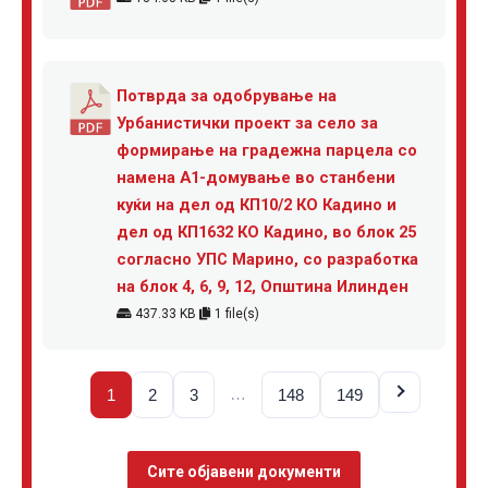
Потврда за одобрување на
Урбанистички проект за село за
формирање на градежна парцела со
намена А1-домување во станбени
куќи на дел од КП10/2 КО Кадино и
дел од КП1632 КО Кадино, во блок 25
согласно УПС Марино, со разработка
на блок 4, 6, 9, 12, Општина Илинден
437.33 KB
1 file(s)
…
1
2
3
148
149
Сите објавени документи