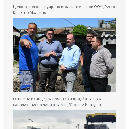
Целосно реконструирано игралиштето при ООУ „Ристо
Крле“ во Мралино
Општина Илинден започна со изградба на нова
канализациона линија на ул. „8“ во н.м Илинден