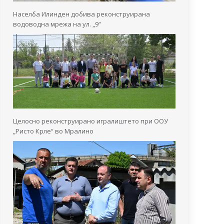
Населба Илинден добива реконструирана
водоводна мрежа на ул. „9“
Целосно реконструирано игралиштето при ООУ
„Ристо Крле“ во Мралино