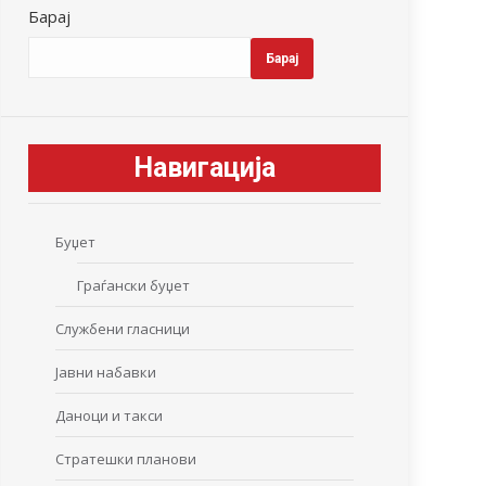
Барај
Барај
Навигација
Буџет
Граѓански буџет
Службени гласници
Јавни набавки
Даноци и такси
Стратешки планови