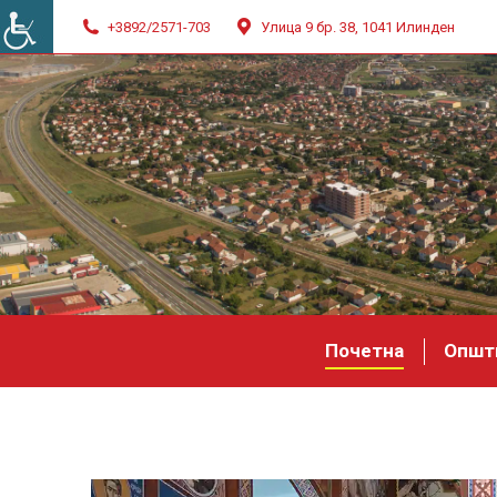
+3892/2571-703
Улица 9 бр. 38, 1041 Илинден
Почетна
Општ