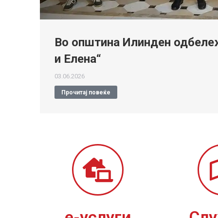
Во општина Илинден одбележ
и Елена“
03.06.2026
Прочитај повеќе
е-услуги
Сл