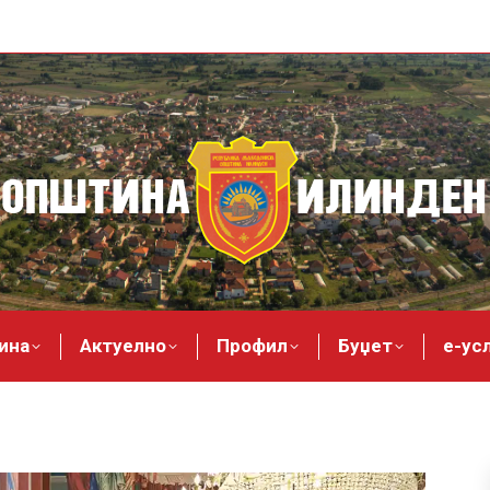
ина
Актуелно
Профил
Буџет
е-ус