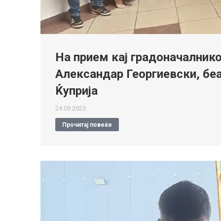
На прием кај градоначалник
Александар Георгиевски, беа
Ќуприја
24.09.2025
Прочитај повеќе