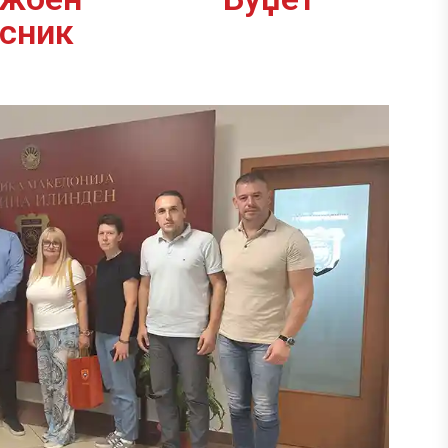
асник