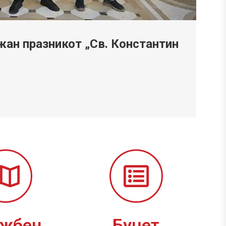
ан празникот „Св. Константин
ужбен
Буџет