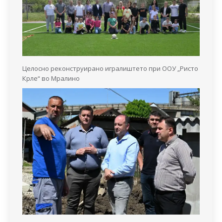
Целосно реконструирано игралиштето при ООУ „Ристо
Крле“ во Мралино