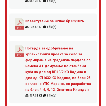
668.37 KB
1 file(s)
Известување за Оглас бр.02/2026
134.68 KB
1 file(s)
Потврда за одобрување на
Урбанистички проект за село за
формирање на градежна парцела со
намена А1-домување во станбени
куќи на дел од КП10/2 КО Кадино и
дел од КП1632 КО Кадино, во блок 25
согласно УПС Марино, со разработка
на блок 4, 6, 9, 12, Општина Илинден
437.33 KB
1 file(s)