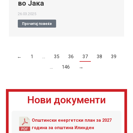
во Јака
26.03.2025
Прочитај повеќе
←
1
…
35
36
37
38
39
…
146
→
Нови документи
Општински енергетски план за 2027
година за општина Илинден