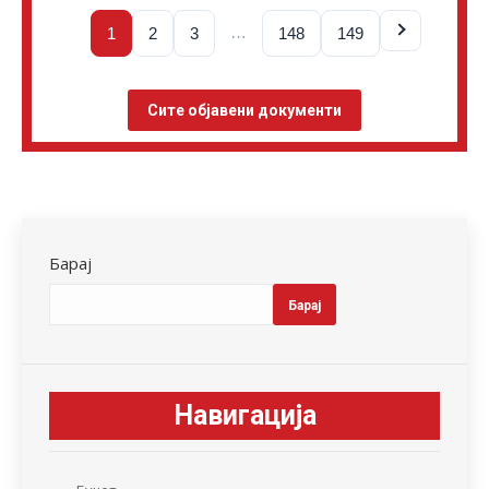
…
1
2
3
148
149
Сите објавени документи
Барај
Барај
Навигација