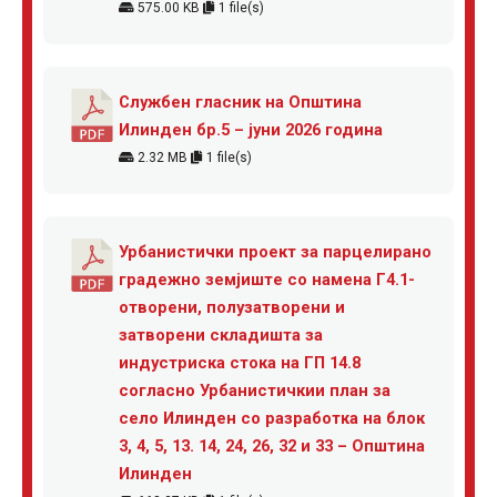
575.00 KB
1 file(s)
Службен гласник на Општина
Илинден бр.5 – јуни 2026 година
2.32 MB
1 file(s)
Урбанистички проект за парцелирано
градежно земјиште со намена Г4.1-
отворени, полузатворени и
затворени складишта за
индустриска стока на ГП 14.8
согласно Урбанистичкии план за
село Илинден со разработка на блок
3, 4, 5, 13. 14, 24, 26, 32 и 33 – Општина
Илинден