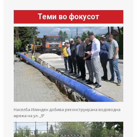
Теми во фокусот
Населба Илинден добива реконструирана водоводна
мрежа на ул. „9“