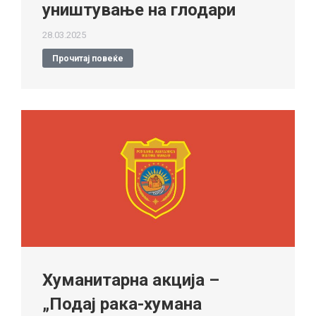
уништување на глодари
28.03.2025
Прочитај повеќе
Хуманитарна акција –
„Подај рака-хумана