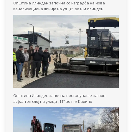
Општина Илинден започна со изградба на нова
канализациона линија на ул. „8“ во н.м Илинден
Општина Илинден започна поставување на прв
асфалтен слој на улица „11“ во н.м Кадино