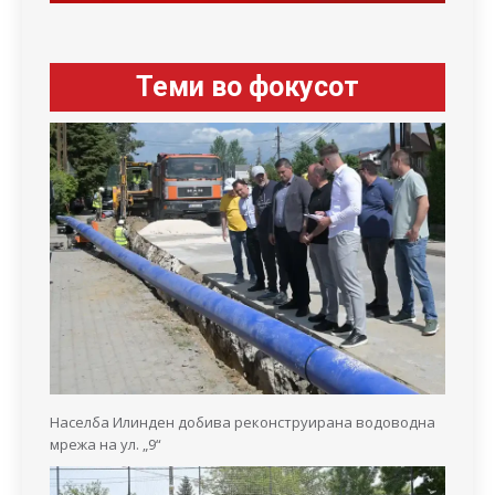
Теми во фокусот
Населба Илинден добива реконструирана водоводна
мрежа на ул. „9“