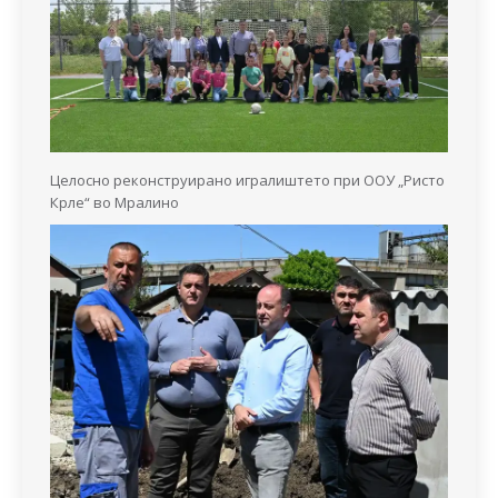
Целосно реконструирано игралиштето при ООУ „Ристо
Крле“ во Мралино