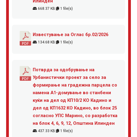
Илинден
668.37 KB
1 file(s)
Известување за Оглас бр.02/2026
134.68 KB
1 file(s)
Потврда за одобрување на
Урбанистички проект за село за
формирање на градежна парцела со
намена А1-домување во станбени
куќи на дел од КП10/2 КО Кадино и
дел од КП1632 КО Кадино, во блок 25
согласно УПС Марино, со разработка
на блок 4, 6, 9, 12, Општина Илинден
437.33 KB
1 file(s)