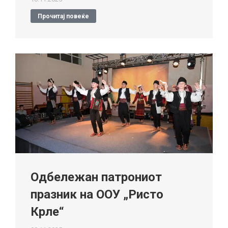
Прочитај повеќе
Одбележан патрониот
празник на ООУ „Ристо
Крле“