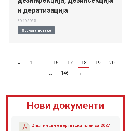
дезинфекција, дезинсекција
и дератизација
30.10.2025
Прочитај повеќе
←
1
…
16
17
18
19
20
…
146
→
Нови документи
Општински енергетски план за 2027