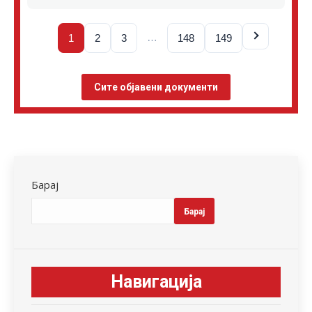
…
1
2
3
148
149
Сите објавени документи
Барај
Барај
Навигација