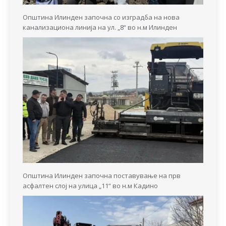
Општина Илинден започна со изградба на нова
канализациона линија на ул. „8“ во н.м Илинден
Општина Илинден започна поставување на прв
асфалтен слој на улица „11“ во н.м Кадино