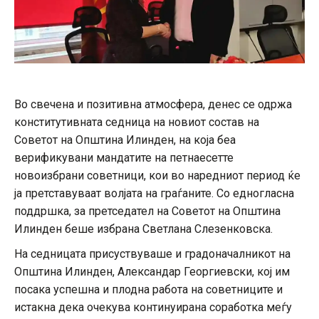
Во свечена и позитивна атмосфера, денес се одржа
конститутивната седница на новиот состав на
Советот на Општина Илинден, на која беа
верификувани мандатите на петнаесетте
новоизбрани советници, кои во наредниот период ќе
ја претставуваат волјата на граѓаните. Со едногласна
поддршка, за претседател на Советот на Општина
Илинден беше избрана Светлана Слезенковска.
На седницата присуствуваше и градоначалникот на
Општина Илинден, Александар Георгиевски, кој им
посака успешна и плодна работа на советниците и
истакна дека очекува континуирана соработка меѓу