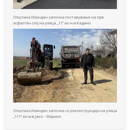
Општина Илинден започна поставување на прв
асфалтен слој на улица „11“ во н.м Кадино
Општина Илинден започна со реконструкција на улица
„111“ во м.в Јака – Марино