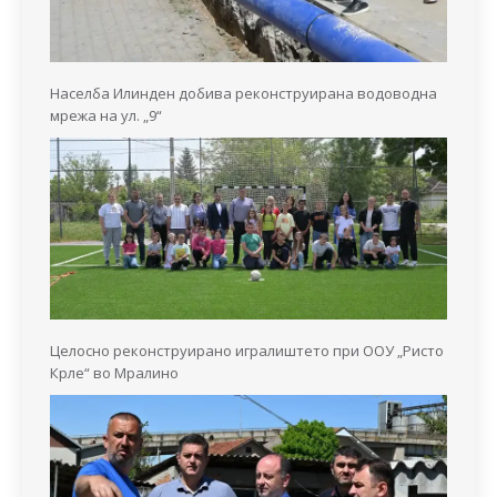
Населба Илинден добива реконструирана водоводна
мрежа на ул. „9“
Целосно реконструирано игралиштето при ООУ „Ристо
Крле“ во Мралино