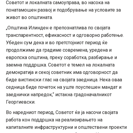
Советот и локалната самоуправа, во насока на
понатамошен развој и подобрување на условите за
живот во општината.
„Општина Илинден е препознатлива по својата
транспарентност, ефикасност и одговорно работење.
Убеден сум дека и во претстојниот период ќе
продолжиме да градиме современа, уредена и
европска општина, преку соработка, разбирање и
заемна поддршка. Советот е темел на локалната
демократија и секој советник има одговорност да
биде вистински глас на својата заедница. Нека оваа
седница биде почеток на уште поуспешен мандат и
заеднички напредок,“ истакна градоначалникот
Георгиевски.
Во наредниот период, Советот ќе ја насочи својата
работа кон поддршка на реализирањето на
капиталните инфраструктурни и општествени проекти