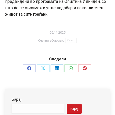
предвидени во програмата на Општина Илинден, со
што ќе се овозможи уште подобар и поквалитетен
живот за сите граѓани.
06.11.2025
Клучни зборови:
Совет
Сподели
Share
Share
Share
Share
Share
on
on
on
on
on
Facebook
X
LinkedIn
WhatsApp
Pinterest
Барај
Барај