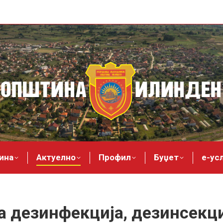
ина
Актуелно
Профил
Буџет
е-ус
 дезинфекција, дезинсекци