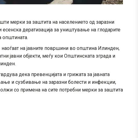
шти мерки за заштита на населението од заразни
 есенска дератизација за уништување на глодарите
а општината.
е наоѓаат на јавните површини во општина Илинден,
ни јавни објекти, меѓу кои Општинската зграда и
линден.
врдува дека превенцијата и грижата за јавната
ување и сузбивање на заразни болести и инфекции,
олжи со примена на сите потребни мерки за заштита