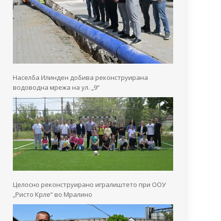
Населба Илинден добива реконструирана
водоводна мрежа на ул. „9“
Целосно реконструирано игралиштето при ООУ
„Ристо Крле“ во Мралино