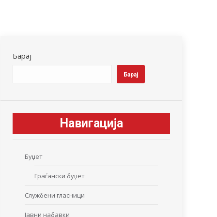
Барај
Барај
Навигација
Буџет
Граѓански буџет
Службени гласници
Јавни набавки