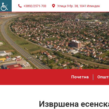
+3892/2571-703
Улица 9 бр. 38, 1041 Илинден
Почетна
Општ
Извршена есенска