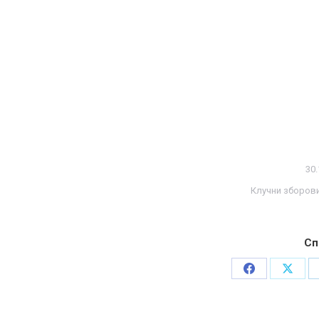
30.
Клучни зборов
Сп
Share
Share
on
on