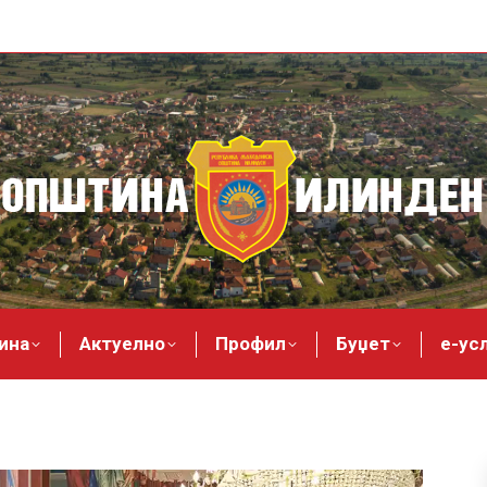
ина
Актуелно
Профил
Буџет
е-ус