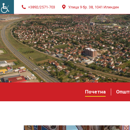
+3892/2571-703
Улица 9 бр. 38, 1041 Илинден
Почетна
Општ