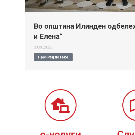
Во општина Илинден одбележ
и Елена“
03.06.2026
Прочитај повеќе
е-услуги
Сл