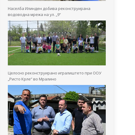
Населба Илинден добива реконструирана
водоводна мрежа на ул. „9“
Целосно реконструирано игралиштето при ООУ
„Ристо Крле“ во Мралино