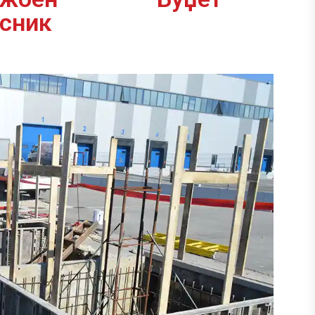
асник