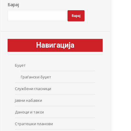
Барај
Барај
Навигација
Буџет
Граѓански буџет
Службени гласници
Јавни набавки
Даноци и такси
Стратешки планови