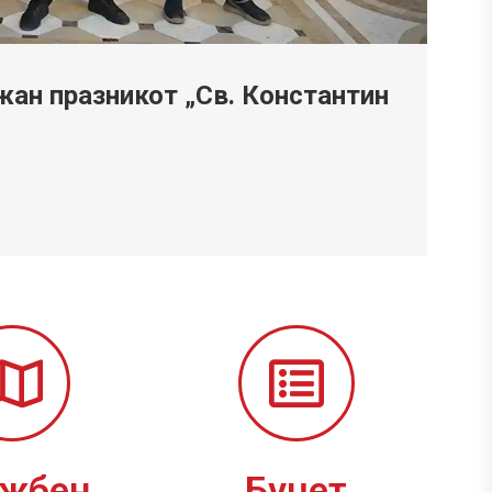
ан празникот „Св. Константин
ужбен
Буџет