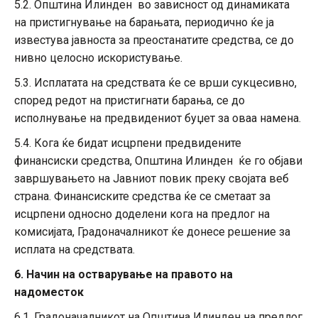
5.2. Општина Илинден во зависност од динамиката
на пристигнување на барањата, периодично ќе ја
известува јавноста за преостанатите средства, се до
нивно целосно искористување.
5.3. Исплатата на средствата ќе се врши сукцесивно,
според редот на пристигнати барања, се до
исполнување на предвидениот буџет за оваа намена.
5.4. Кога ќе бидат исцрпени предвидените
финансиски средства, Општина Илинден ќе го објави
завршувањето на Јавниот повик преку својата веб
страна. Финансиските средства ќе се сметаат за
исцрпени односно доделени кога на предлог на
комисијата, Градоначалникот ќе донесе решение за
исплата на средствата.
6. Начин на остварување на правото на
надоместок
6.1. Градоначалникот на Општина Илинден на предлог