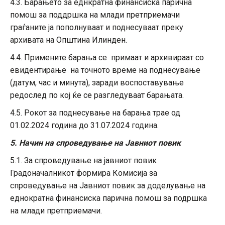
4.3. Барањето за еднкратна финансиска парична
помош за поддршка на млади претприемачи
граѓаните ја пополнуваат и поднесуваат преку
архивата на Општина Илинден.
4.4. Примените барања се примаат и архивираат со
евидентирање на точното време на поднесување
(датум, час и минута), заради воспоставување
редослед по кој ќе се разгледуваат барањата.
4.5. Рокот за поднесување на барања трае од
01.02.2024 година до 31.07.2024 година.
5. Начин на спроведување на Јавниот повик
5.1. За спроведување на јавниот повик
Градоначалникот формира Комисија за
спроведување на Јавниот повик за доделување на
еднократна финансиска парична помош за подршка
на млади претприемачи.