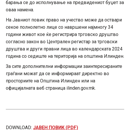
барања се до исполнување на предвидениот буџет за
оваа намена.
На Јавниот повик право на учество може да оствари
секое полнолетно лице со навршени најмногу 34
години живот кое ќе регистрира трговско друштво
согласно закон во Централен регистар за трговски
друштва и други правни лица во календарската 2024
година со седиште на територија на општина Илинден.
За сите дополнителни информации заинтересираните
граѓани можат да се информираат директно во
просториите на Општина Илинден или на
официјалната веб страница ilinden.gov.mk.
DOWNLOAD:
ЈАВЕН ПОВИК (PDF)