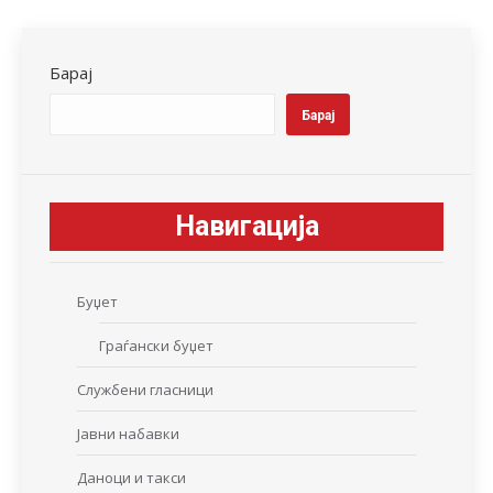
Facebook
X
LinkedIn
WhatsApp
Pinterest
Барај
Барај
Навигација
Буџет
Граѓански буџет
Службени гласници
Јавни набавки
Даноци и такси