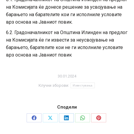
на Комисијата ќе донесе решение за усвојување на
барањето на барателите кои ги исполниле условите
врз основа на Јавниот повик.
6.2. Градоначалникот на Општина Илинден на предлог
на Комисијата ќе ги извести за неусвојување на
барањето, барателите кои не ги исполниле условите
врз основа на Јавниот повик
30.01.2024
Клучни зборови:
Известувања
Сподели
Share
Share
Share
Share
Share
on
on
on
on
on