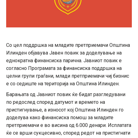
Со цел поддршка на младите претприемачи Општина
Илинден објавува Јавен повик за доделување на
еднократна финансиска парична. Јавниот повик е
согласно Програмата за финансиска поддршка на
целни групи граѓани, млади претприемачи чиј бизнис
е со седиште на територија на Општина Илинден.
Барањата од Јавниот повик ќе бидат разгледувани
по редослед според датумот и времето на
пристигнување, а износот кој Општина Илинден го
доделува како финансиска помош за младите
претприемачи е во висина од 6.000 денари. Исплатата
ќе се врши сукцесивно, според редот на пристигнати