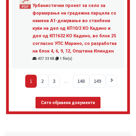
Урбанистички проект за село за
формирање на градежна парцела со
намена А1-домување во станбени
куќи на дел од КП10/2 КО Кадино и
дел од КП1632 КО Кадино, во блок 25
согласно УПС Марино, со разработка
на блок 4, 6, 9, 12, Општина Илинден
437.33 KB
1 file(s)
…
1
2
3
148
149
Сите објавени документи