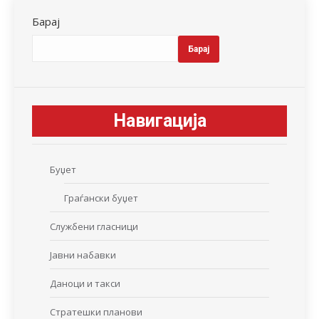
Барај
Барај
Навигација
Буџет
Граѓански буџет
Службени гласници
Јавни набавки
Даноци и такси
Стратешки планови