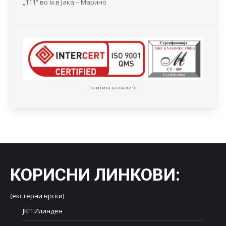
„111“ во м.в Јака – Марино
Политика на квалитет
КОРИСНИ ЛИНКОВИ
:
(екстерни врски)
ЈКП Илинден