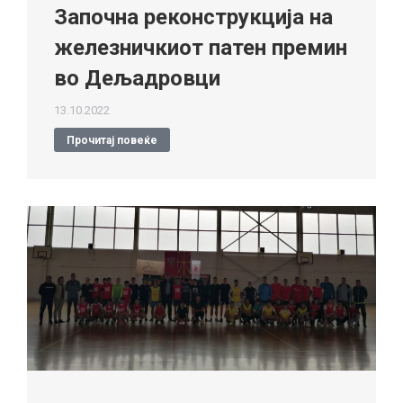
Започна реконструкција на
железничкиот патен премин
во Дељадровци
13.10.2022
Прочитај повеќе