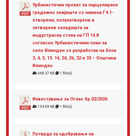
Урбанистички проект за парцелирано
градежно земјиште со намена Г4.1-
отворени, полузатворени и
затворени складишта за
индустриска стока на ГП 14.8
согласно Урбанистичкии план за
село Илинден со разработка на блок
3, 4, 5, 13. 14, 24, 26, 32 и 33 – Општина
Илинден
668.37 KB
1 file(s)
Известување за Оглас бр.02/2026
134.68 KB
1 file(s)
Потврда за одобрување на