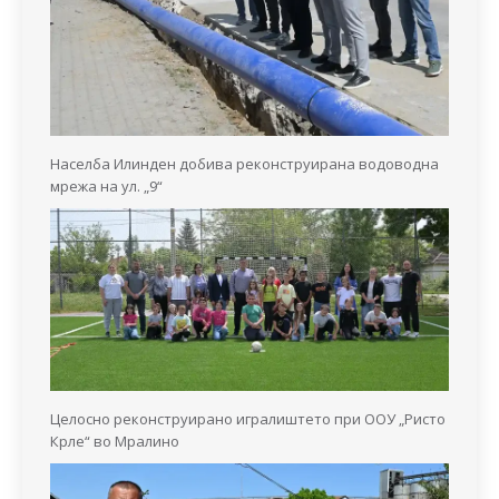
Населба Илинден добива реконструирана водоводна
мрежа на ул. „9“
Целосно реконструирано игралиштето при ООУ „Ристо
Крле“ во Мралино