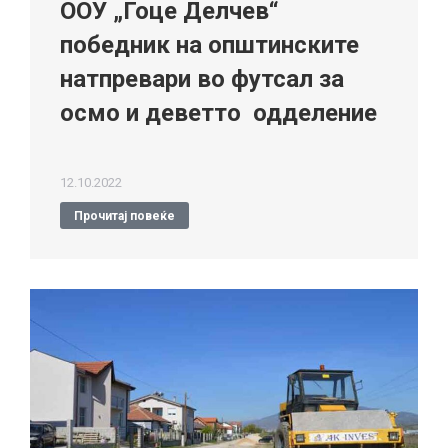
ООУ „Гоце Делчев“
победник на општинските
натпревари во футсал за
осмо и деветто одделение
12.10.2022
Прочитај повеќе