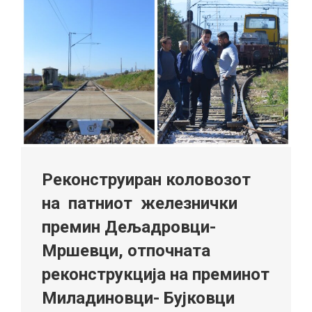
Реконструиран коловозот
на патниот железнички
премин Дељадровци-
Мршевци, отпочната
реконструкција на преминот
Миладиновци- Бујковци