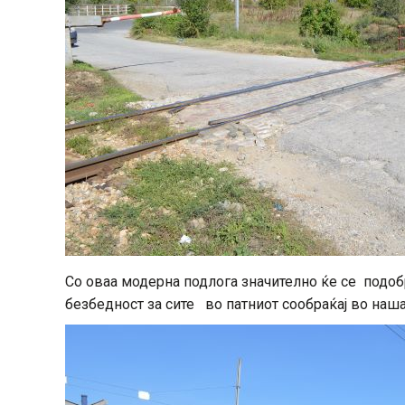
Со оваа модерна подлога значително ќе се подо
безбедност за сите во патниот сообраќај во наш