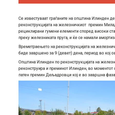
Се известуваат граѓаните на општина Илинден дек
реконструкцијата на железничкиот премин Мила
рециклирани гумени елементи според високи ст
преку железниката пруга, и ќе се намали амортиз
Времетраењето на реконструкцијата на железни
биде завршено за 9 (девет) дена, период во кој о
Општина Илинден по реконструкцијата на желез
реконструира и преминот Илинден, во моментот с
патен премин Дељадровци кој е во завршна фаза