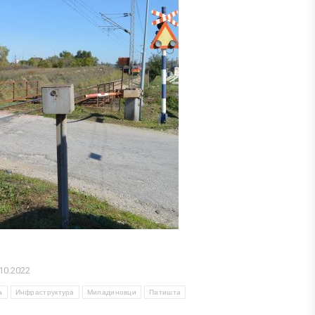
10.2022
а
Инфраструктура
Миладиновци
Патишта