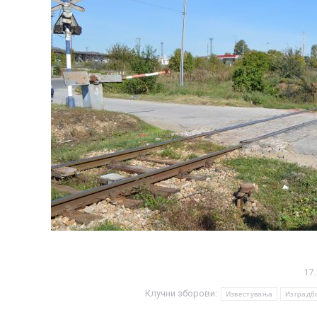
17.
Клучни зборови:
Известувања
Изградб