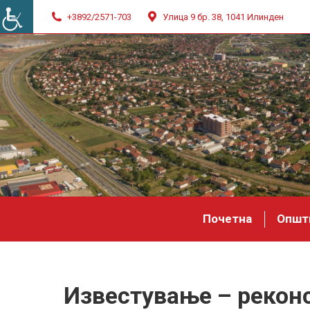
+3892/2571-703
Улица 9 бр. 38, 1041 Илинден
Почетна
Општ
Известување – рекон