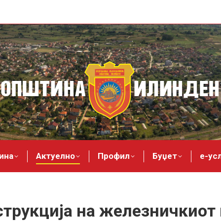
ина
Актуелно
Профил
Буџет
е-ус
струкција на железничкио