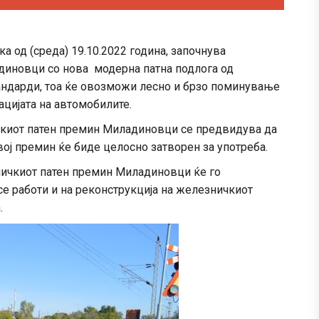
а од (среда) 19.10.2022 година, започнува
диновци со нова модерна патна подлога од
андарди, тоа ќе овозможи лесно и брзо поминување
ацијата на автомобилите.
чкиот патен премин Миладиновци се предвидува да
вој премин ќе биде целосно затворен за употреба.
ничкиот патен премин Миладиновци ќе го
е работи и на реконструкција на железничкиот
.