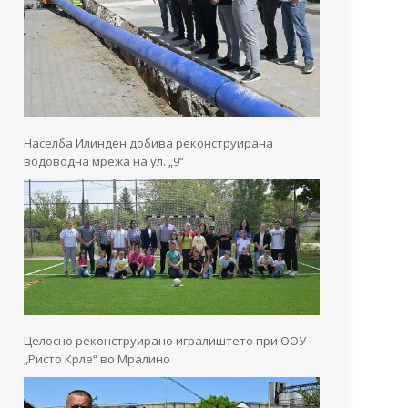
Населба Илинден добива реконструирана
водоводна мрежа на ул. „9“
Целосно реконструирано игралиштето при ООУ
„Ристо Крле“ во Мралино