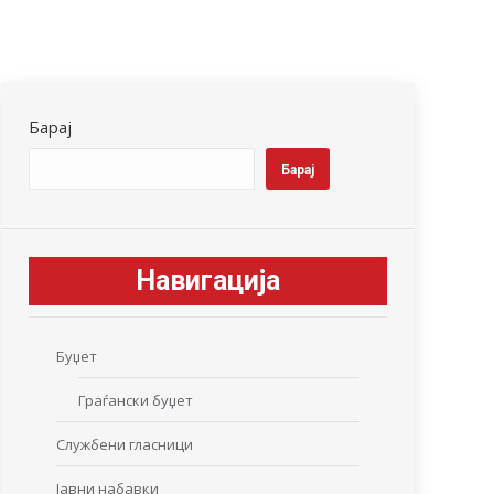
Барај
Барај
Навигација
Буџет
Граѓански буџет
Службени гласници
Јавни набавки