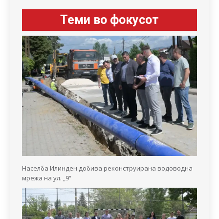
Теми во фокусот
Населба Илинден добива реконструирана водоводна
мрежа на ул. „9“