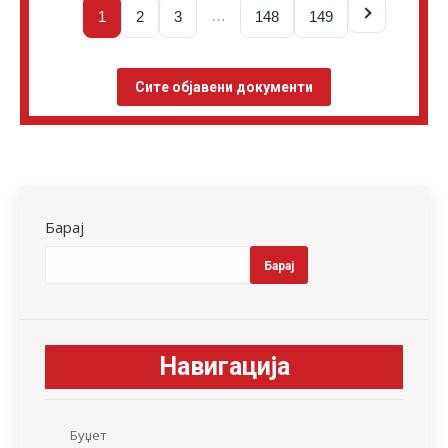
…
1
2
3
148
149
Сите објавени документи
Барај
Барај
Навигација
Буџет