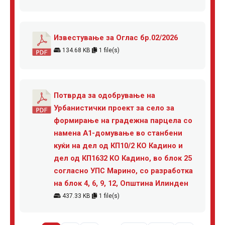
Известување за Оглас бр.02/2026
134.68 KB
1 file(s)
Потврда за одобрување на
Урбанистички проект за село за
формирање на градежна парцела со
намена А1-домување во станбени
куќи на дел од КП10/2 КО Кадино и
дел од КП1632 КО Кадино, во блок 25
согласно УПС Марино, со разработка
на блок 4, 6, 9, 12, Општина Илинден
437.33 KB
1 file(s)