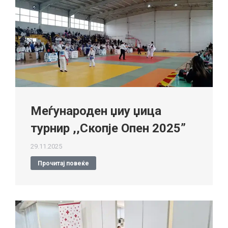
Меѓународен џиу џица
турнир ,,Скопје Опен 2025”
29.11.2025
Прочитај повеќе