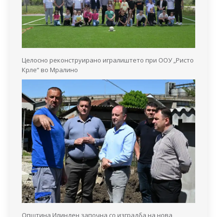
Целосно реконструирано игралиштето при ООУ „Ристо
Крле“ во Мралино
Општина Илинден започна со изградба на нова