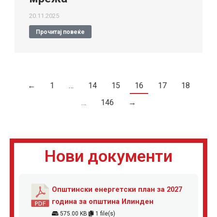
20.11.2025
Прочитај повеќе
←
1
…
14
15
16
17
18
…
146
→
Нови документи
Општински енергетски план за 2027
година за општина Илинден
575.00 KB
1 file(s)