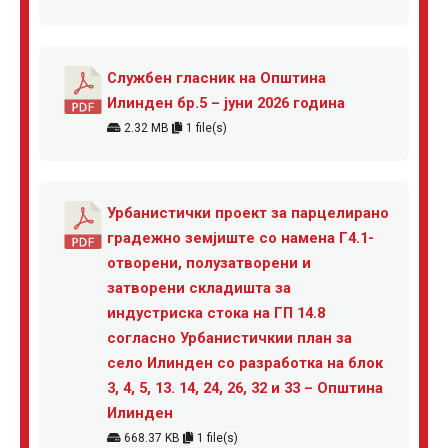
Службен гласник на Општина
Илинден бр.5 – јуни 2026 година
2.32 MB
1 file(s)
Урбанистички проект за парцелирано
градежно земјиште со намена Г4.1-
отворени, полузатворени и
затворени складишта за
индустриска стока на ГП 14.8
согласно Урбанистичкии план за
село Илинден со разработка на блок
3, 4, 5, 13. 14, 24, 26, 32 и 33 – Општина
Илинден
668.37 KB
1 file(s)