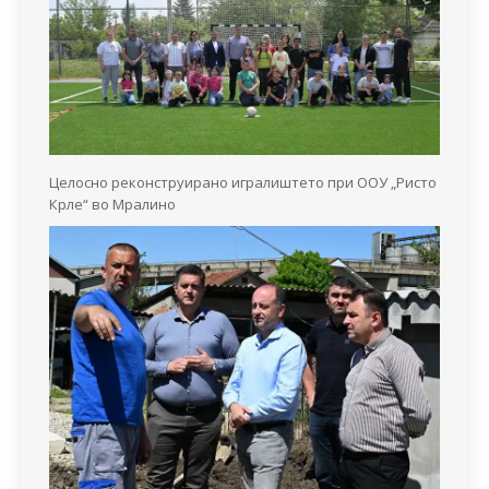
Целосно реконструирано игралиштето при ООУ „Ристо
Крле“ во Мралино