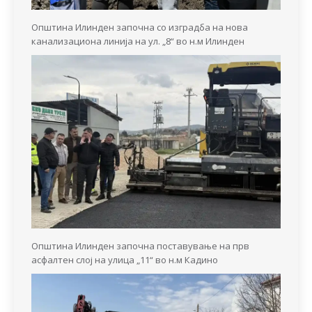
Општина Илинден започна со изградба на нова
канализациона линија на ул. „8“ во н.м Илинден
Општина Илинден започна поставување на прв
асфалтен слој на улица „11“ во н.м Кадино