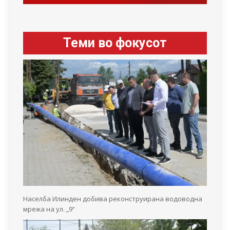
Теми во фокусот
Населба Илинден добива реконструирана водоводна
мрежа на ул. „9“