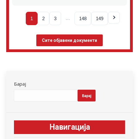
…
1
2
3
148
149
Сите објавени документи
Барај
Барај
Навигација