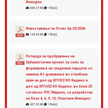
Илинден
668.37 KB
1 file(s)
Известување за Оглас бр.02/2026
134.68 KB
1 file(s)
Потврда за одобрување на
Урбанистички проект за село за
формирање на градежна парцела со
намена А1-домување во станбени
куќи на дел од КП10/2 КО Кадино и
дел од КП1632 КО Кадино, во блок 25
согласно УПС Марино, со разработка
на блок 4, 6, 9, 12, Општина Илинден
437.33 KB
1 file(s)