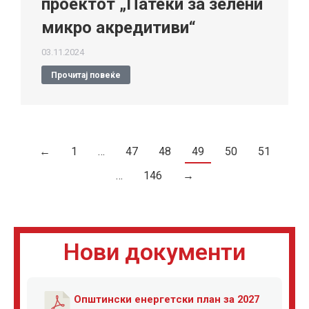
проектот „Патеки за зелени
микро акредитиви“
03.11.2024
Прочитај повеќе
←
1
…
47
48
49
50
51
…
146
→
Нови документи
Општински енергетски план за 2027