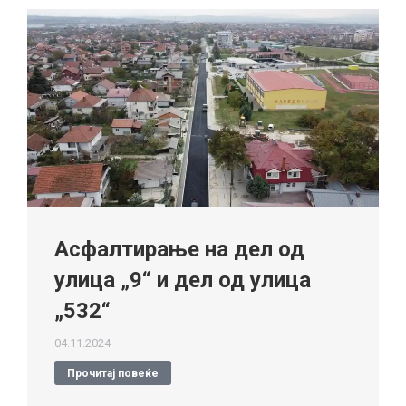
Асфалтирање на дел од
улица „9“ и дел од улица
„532“
04.11.2024
Прочитај повеќе