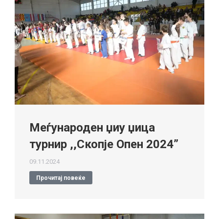
Меѓународен џиу џица
турнир ,,Скопје Опен 2024”
09.11.2024
Прочитај повеќе