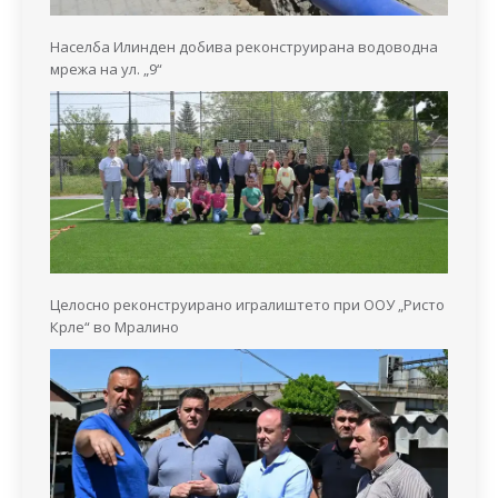
Населба Илинден добива реконструирана водоводна
мрежа на ул. „9“
Целосно реконструирано игралиштето при ООУ „Ристо
Крле“ во Мралино