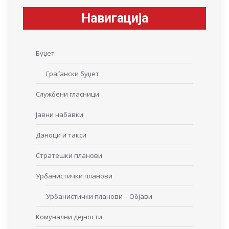
Навигација
Буџет
Граѓански буџет
Службени гласници
Јавни набавки
Даноци и такси
Стратешки планови
Урбанистички планови
Урбанистички планови – Објави
Комунални дејности