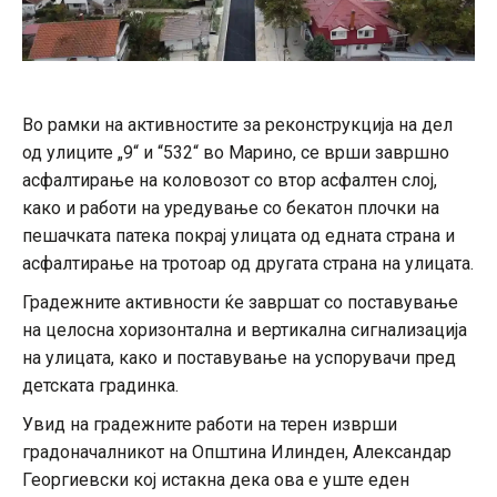
Во рамки на активностите за реконструкција на дел
од улиците „9“ и “532“ во Марино, се врши завршно
асфалтирање на коловозот со втор асфалтен слој,
како и работи на уредување со бекатон плочки на
пешачката патека покрај улицата од едната страна и
асфалтирање на тротоар од другата страна на улицата.
Градежните активности ќе завршат со поставување
на целосна хоризонтална и вертикална сигнализација
на улицата, како и поставување на успорувачи пред
детската градинка.
Увид на градежните работи на терен изврши
градоначалникот на Општина Илинден, Александар
Георгиевски кој истакна дека ова е уште еден