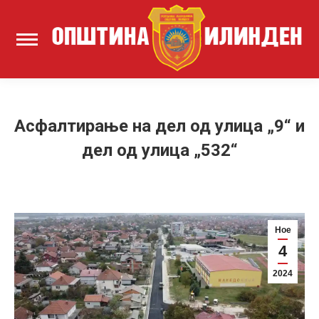
Асфалтирање на дел од улица „9“ и
дел од улица „532“
Ное
4
2024