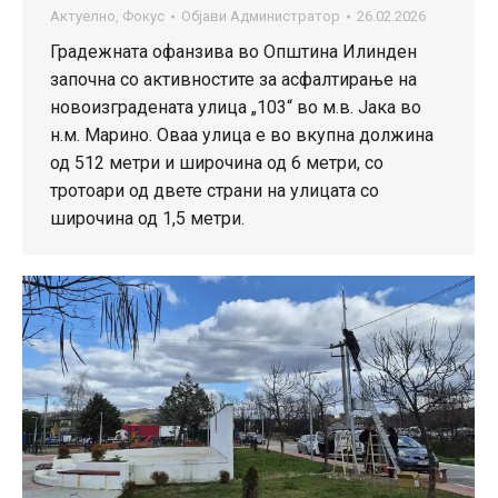
Актуелно
,
Фокус
Објави
Администратор
26.02.2026
Градежната офанзива во Општина Илинден
започна со активностите за асфалтирање на
новоизградената улица „103“ во м.в. Јака во
н.м. Марино. Оваа улица е во вкупна должина
од 512 метри и широчина од 6 метри, со
тротоари од двете страни на улицата со
широчина од 1,5 метри.