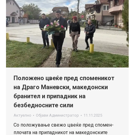
Положено цвеќе пред споменикот
на Драго Маневски, македонски
бранител и припадник на
безбедносните сили
Актуелно
Објави
Администратор
11.11.2025
Со положување свежо цвеќе пред спомен-
плочата на припадникот на македонските