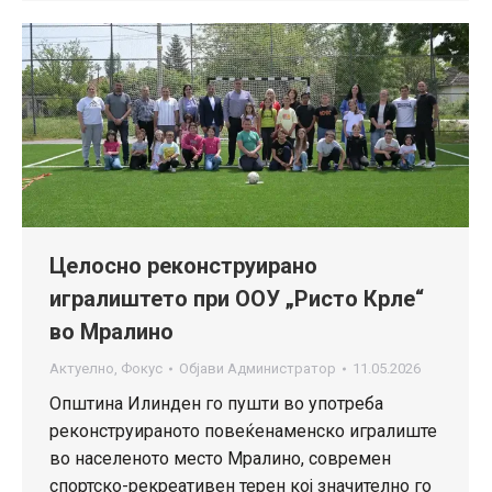
Целосно реконструирано
игралиштето при ООУ „Ристо Крле“
во Мралино
Актуелно
,
Фокус
Објави
Администратор
11.05.2026
Општина Илинден го пушти во употреба
реконструираното повеќенаменско игралиште
во населеното место Мралино, современ
спортско-рекреативен терен кој значително го