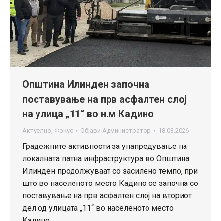
Општина Илинден започна
поставување на прв асфалтен слој
на улица „11“ во н.м Кадино
Актуелно
,
Фокус
Објави
Администратор
18.03.2026
Градежните активности за унапредување на
локалната патна инфраструктура во Општина
Илинден продолжуваат со засилено темпо, при
што во населеното место Кадино се започна со
поставување на прв асфалтен слој на вториот
дел од улицата „11“ во населеното место
Кадино.