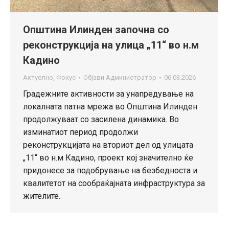
Општина Илинден започна со
реконструкција на улица „11“ во н.м
Кадино
Актуелно
,
Фокус
Објави
Администратор
06.03.2026
Градежните активности за унапредување на
локалната патна мрежа во Општина Илинден
продолжуваат со засилена динамика. Во
изминатиот период продолжи
реконструкцијата на вториот дел од улицата
„11“ во н.м Кадино, проект кој значително ќе
придонесе за подобрување на безбедноста и
квалитетот на сообраќајната инфраструктура за
жителите.