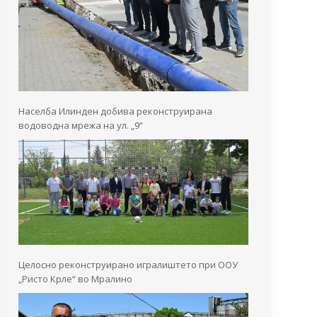
Населба Илинден добива реконструирана
водоводна мрежа на ул. „9“
Целосно реконструирано игралиштето при ООУ
„Ристо Крле“ во Мралино