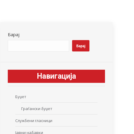
Барај
Барај
Навигација
Буџет
Граѓански буџет
Службени гласници
Јавни набавки