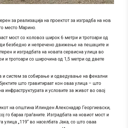
рен за реализација на проектот за изградба на нов
то место Марино.
част мост со коловоз широк 6 метри и тротоари од
збеди безбедно и непречено движење на пешаците и
 терен и изградбата на новата сервисна улица во
и и тротоари со широчина од 1,5 метри од двете
а и систем за собирање и одведување на фекални
бјектите што гравитираат кон оваа улица – што
а инфраструктурата и условите за живот во овој
икот на општина Илинден Алекснадар Георгиевски,
ој го бараа граѓаните. Изградбата на новиот мост и
а улица „119“ во населбата Јака, со што оваа