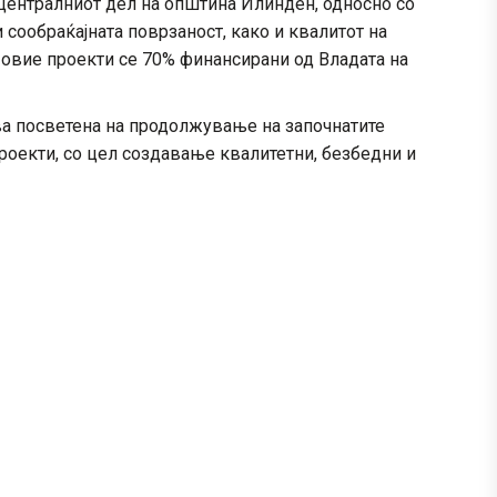
 централниот дел на општина Илинден, односно со
и сообраќајната поврзаност, како и квалитот на
а овие проекти се 70% финансирани од Владата на
а посветена на продолжување на започнатите
роекти, со цел создавање квалитетни, безбедни и