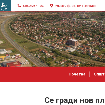
+3892/2571-703
Улица 9 бр. 38, 1041 Илинден
Почетна
Општ
Се гради нов пл