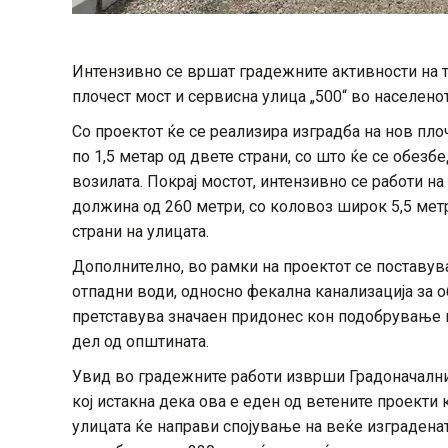
Интензивно се вршат градежните активности на те
плочест мост и сервисна улица „500“ во населено
Со проектот ќе се реализира изградба на нов пло
по 1,5 метар од двете страни, со што ќе се обе
возилата. Покрај мостот, интензивно се работи на
должина од 260 метри, со коловоз широк 5,5 метр
страни на улицата.
Дополнително, во рамки на проектот се поставув
отпадни води, односно фекална канализација за о
претставува значаен придонес кон подобрување н
дел од општината.
Увид во градежните работи изврши Градоначалн
кој истакна дека ова е еден од ветените проекти к
улицата ќе направи спојување на веќе изграденат