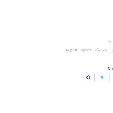
11.
Клучни зборови:
Изградба
Сп
Share
Share
on
on
Facebook
X