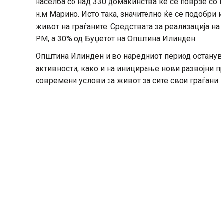
населба со над 330 домаќинства ќе се поврзе со
н.м Марино. Исто така, значително ќе се подобри 
живот на граѓаните. Средствата за реализација н
РМ, а 30% од Буџетот на Општина Илинден.
Општина Илинден и во наредниот период останув
активности, како и на иницирање нови развојни п
современи услови за живот за сите свои граѓани.