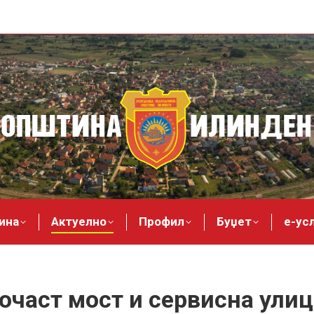
ина
Актуелно
Профил
Буџет
е-ус
очаст мост и сервисна ули