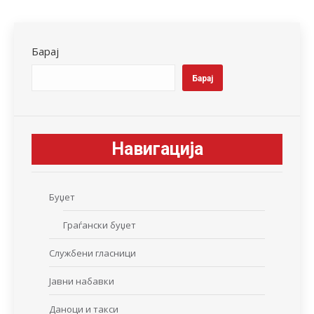
Facebook
X
LinkedIn
WhatsApp
Pinterest
Барај
Барај
Навигација
Буџет
Граѓански буџет
Службени гласници
Јавни набавки
Даноци и такси