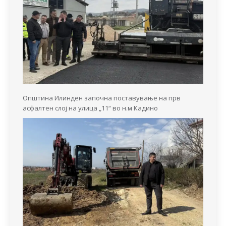
Општина Илинден започна поставување на прв
асфалтен слој на улица „11“ во н.м Кадино