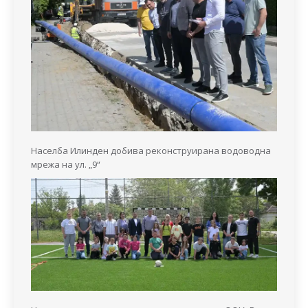
Населба Илинден добива реконструирана водоводна
мрежа на ул. „9“