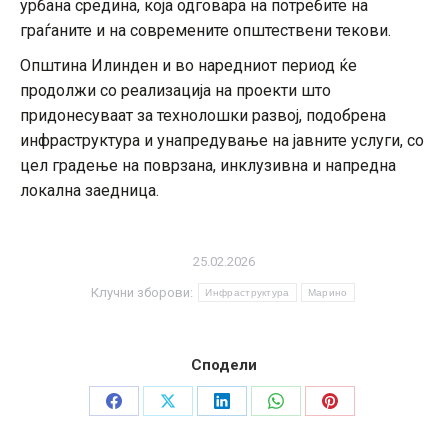
урбана средина, која одговара на потребите на
граѓаните и на современите општествени текови.
Општина Илинден и во наредниот период ќе
продолжи со реализација на проекти што
придонесуваат за технолошки развој, подобрена
инфраструктура и унапредување на јавните услуги, со
цел градење на поврзана, инклузивна и напредна
локална заедница.
25.02.2026
Клучни зборови:
Инфраструктура
Марино
Сподели
Share
Share
Share
Share
Share
on
on
on
on
on