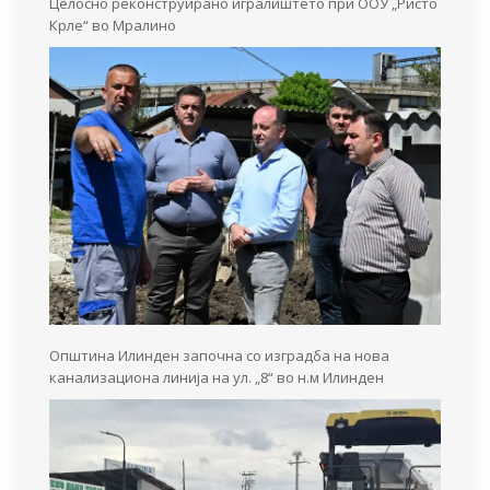
Целосно реконструирано игралиштето при ООУ „Ристо
Крле“ во Мралино
Општина Илинден започна со изградба на нова
канализациона линија на ул. „8“ во н.м Илинден