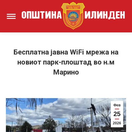
Бесплатна јавна WiFi мрежа на
новиот парк-плоштад во н.м
Марино
Фев
25
2026