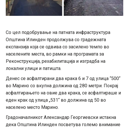
Со цел подобрување на патната инфраструктура
Општина Илинден продолжува со градежната
експанзија која се одвива со засилено темпо во
населените места, во рамки на програмата за
Реконструкција, рехабилитација и изградба на
локални улици и патишта.
Денес се асфалтирани два крака 6 и 7 од улица “500“
во Марино со вкупна должина од 280 метри. Покрај
асфалтирањето на овие два крака, се асфалтираше и
еден крак од улица „531“ во должина од 50 во
населено место Марино.
Градоначалникот Александар Георгиевски истакна
дека Општина Илинден посветува големо внимание