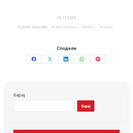
03.11.2024
Клучни зборови:
Инфраструктура
Марино
Патишта
Сподели
Share
Share
Share
Share
Share
on
on
on
on
on
Facebook
X
LinkedIn
WhatsApp
Pinterest
Барај
Барај