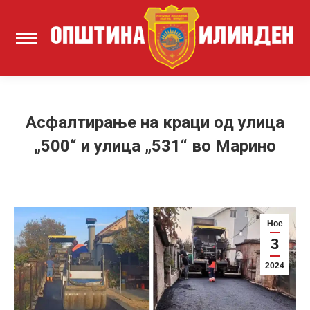
Асфалтирање на краци од улица
„500“ и улица „531“ во Марино
Ное
3
2024