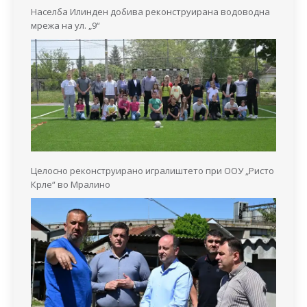
Населба Илинден добива реконструирана водоводна
мрежа на ул. „9“
Целосно реконструирано игралиштето при ООУ „Ристо
Крле“ во Мралино