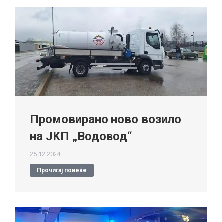
Промовирано ново возило
на ЈКП „Водовод“
25.12.2024
Прочитај повеќе