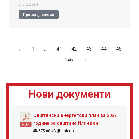
21.12.2024
Прочитај повеќе
←
1
…
41
42
43
44
45
…
146
→
Нови документи
Општински енергетски план за 2027
година за општина Илинден
575.00 KB
1 file(s)