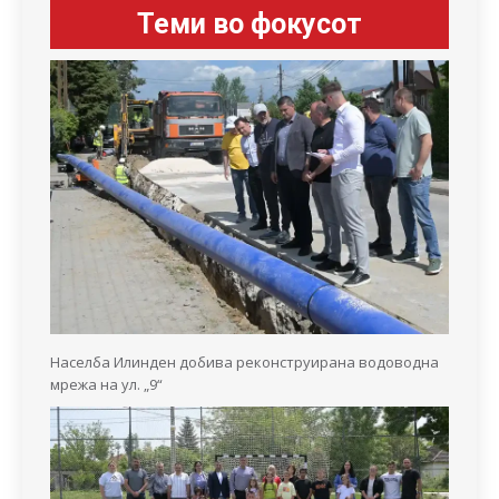
Теми во фокусот
Населба Илинден добива реконструирана водоводна
мрежа на ул. „9“