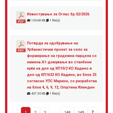
Известување за Оглас бр.02/2026
134.68 KB
1 file(s)
Потврда за одобрување на
Урбанистички проект за село за
формирање на градежна парцела со
намена А1-домување во станбени
куќи на дел од КП10/2 КО Кадино и
дел од КП1632 КО Кадино, во блок 25
согласно УПС Марино, со разработка
на блок 4, 6, 9, 12, Општина Илинден
437.33 KB
1 file(s)
…
1
2
3
148
149