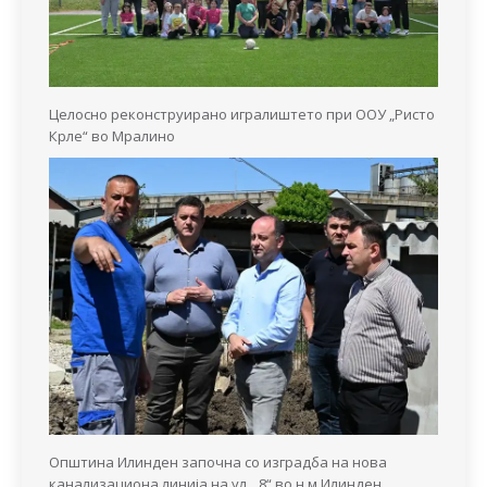
Целосно реконструирано игралиштето при ООУ „Ристо
Крле“ во Мралино
Општина Илинден започна со изградба на нова
канализациона линија на ул. „8“ во н.м Илинден