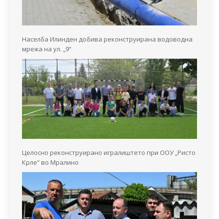
Населба Илинден добива реконструирана водоводна
мрежа на ул. „9“
Целосно реконструирано игралиштето при ООУ „Ристо
Крле“ во Мралино