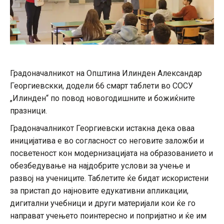
Градоначалникот на Општина Илинден Александар
Георгиевскки, додели 66 смарт таблети во СОСУ
„Илинден“ по повод новогодишните и божиќните
празници.
Градоначалникот Георгиевски истакна дека оваа
иницијатива е во согласност со неговите заложби и
посветеност кон модернизацијата на образованието и
обезбедување на најдобрите услови за учење и
развој на учениците. Таблетите ќе бидат искористени
за пристап до најновите едукативни апликации,
дигитални учебници и други материјали кои ќе го
направат учењето поинтересно и попријатно и ќе им