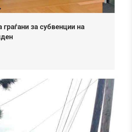
 граѓани за субвенции на
нден