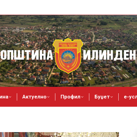
ина
Актуелно
Профил
Буџет
е-ус