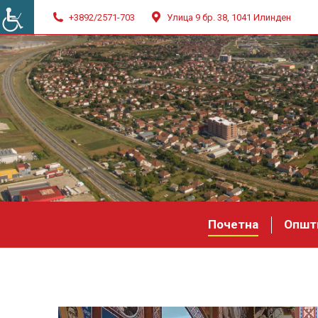
+3892/2571-703
Улица 9 бр. 38, 1041 Илинден
Почетна
Општ