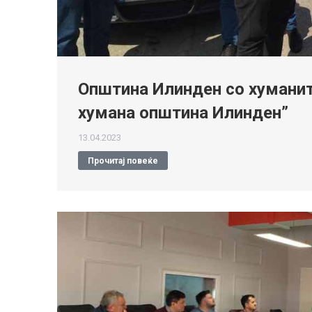
Општина Илинден со хуманита
хумана општина Илинден”
13.04.2023
Прочитај повеќе