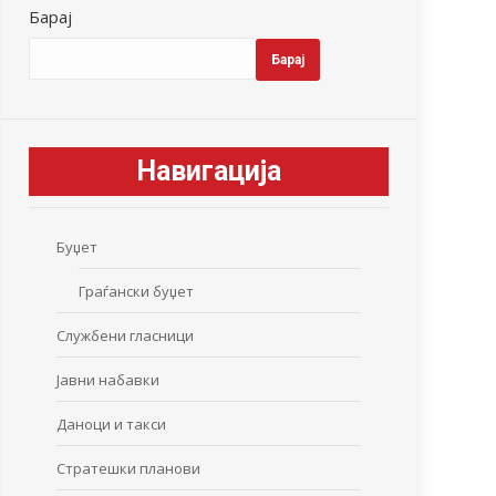
Барај
Барај
Навигација
Буџет
Граѓански буџет
Службени гласници
Јавни набавки
Даноци и такси
Стратешки планови