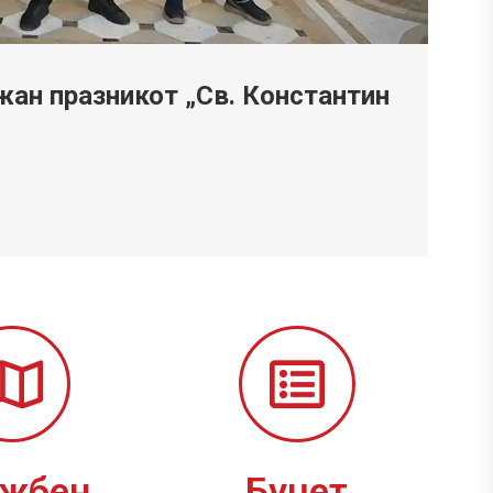
ан празникот „Св. Константин
ужбен
Буџет