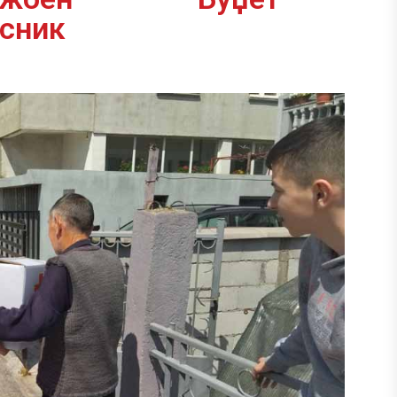
асник