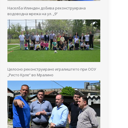
Населба Илинден добива реконструирана
водоводна мрежа на ул. „9“
Целосно реконструирано игралиштето при ООУ
„Ристо Крле“ во Мралино