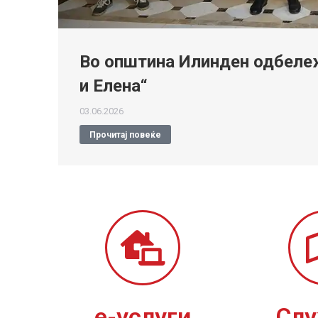
Во општина Илинден одбележ
и Елена“
03.06.2026
Прочитај повеќе
е-услуги
Сл