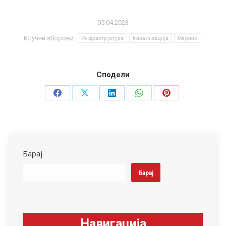
05.04.2023
Клучни зборови:
Инфраструктура
Канализација
Марино
Сподели
Share
Share
Share
Share
Share
on
on
on
on
on
Facebook
X
LinkedIn
WhatsApp
Pinterest
Барај
Барај
Навигација