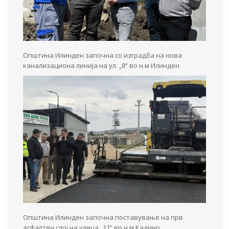
Општина Илинден започна со изградба на нова
канализациона линија на ул. „8“ во н.м Илинден
Општина Илинден започна поставување на прв
асфалтен слој на улица „11“ во н.м Кадино