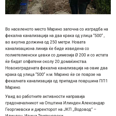
Во населеното место Марино започна со изградба на
фекална канализација на два крака од улица “500“ ,
во вкупна должина од 250 метри. Новата
канализациона линија ќе биде изведена со
полиетелиенски цевки со димезија Ø 200 и со истата
ќе бидат опфатени околу 20 домаќинства.
Новоизградената фекална канализација на овие два
крака од улица “500“ н.м. Марино ќе се поврзе на
фекалната канализација од припадна површина ПП1
Марино.
Увид во работните активности направија
градоначалникот на Општина Илинден Александар
Георгиевски и директорот на ЈКП ,,Водовод” –
Илинден, Ивица Трипуновски.