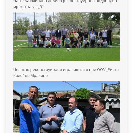
Населба Илинден добива реконструирана водоводна
мрежа на ул. „9“
Целосно реконструирано игралиштето при ООУ „Ристо
Крле“ во Мралино