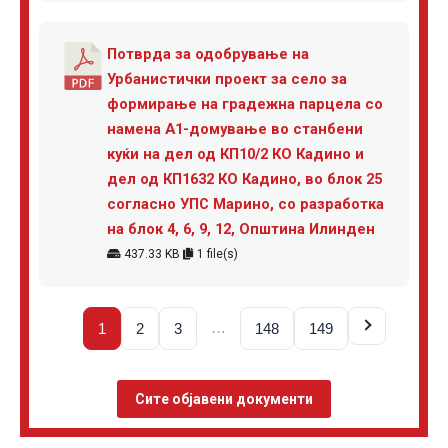
Потврда за одобрување на
Урбанистички проект за село за
формирање на градежна парцела со
намена А1-домување во станбени
куќи на дел од КП10/2 КО Кадино и
дел од КП1632 КО Кадино, во блок 25
согласно УПС Марино, со разработка
на блок 4, 6, 9, 12, Општина Илинден
437.33 KB
1 file(s)
…
1
2
3
148
149
Сите објавени документи