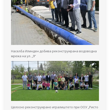
Населба Илинден добива реконструирана водоводна
мрежа на ул. „9“
Целосно реконструирано игралиштето при ООУ „Ристо