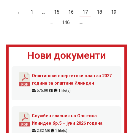
←
1
…
15
16
17
18
19
…
146
→
Нови документи
Општински енергетски план за 2027
година за општина Илинден
575.00 KB
1 file(s)
Службен гласник на Општина
Илинден бр.5 – јуни 2026 година
2.32 MB
1 file(s)