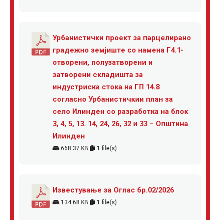
Урбанистички проект за парцелирано
градежно земјиште со намена Г4.1-
отворени, полузатворени и
затворени складишта за
индустриска стока на ГП 14.8
согласно Урбанистичкии план за
село Илинден со разработка на блок
3, 4, 5, 13. 14, 24, 26, 32 и 33 – Општина
Илинден
668.37 KB
1 file(s)
Известување за Оглас бр.02/2026
134.68 KB
1 file(s)