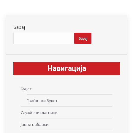
Барај
Барај
Навигација
Буџет
Граѓански буџет
Службени гласници
Јавни набавки