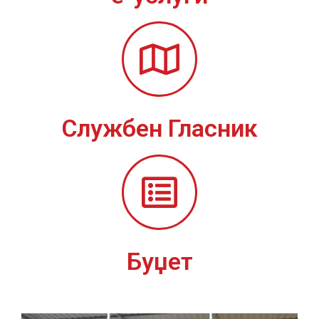
Службен Гласник
Буџет