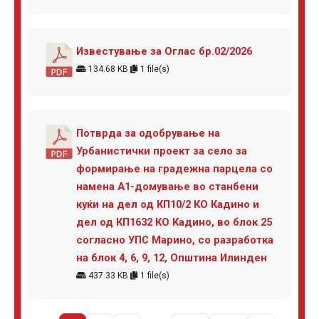
Известување за Оглас бр.02/2026
134.68 KB
1 file(s)
Потврда за одобрување на
Урбанистички проект за село за
формирање на градежна парцела со
намена А1-домување во станбени
куќи на дел од КП10/2 КО Кадино и
дел од КП1632 КО Кадино, во блок 25
согласно УПС Марино, со разработка
на блок 4, 6, 9, 12, Општина Илинден
437.33 KB
1 file(s)