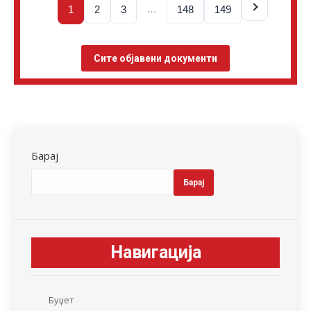
…
1
2
3
148
149
Сите објавени документи
Барај
Барај
Навигација
Буџет