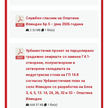
Службен гласник на Општина
Илинден бр.5 – јуни 2026 година
2.32 MB
1 file(s)
Урбанистички проект за парцелирано
градежно земјиште со намена Г4.1-
отворени, полузатворени и
затворени складишта за
индустриска стока на ГП 14.8
согласно Урбанистичкии план за
село Илинден со разработка на блок
3, 4, 5, 13. 14, 24, 26, 32 и 33 – Општина
Илинден
668.37 KB
1 file(s)