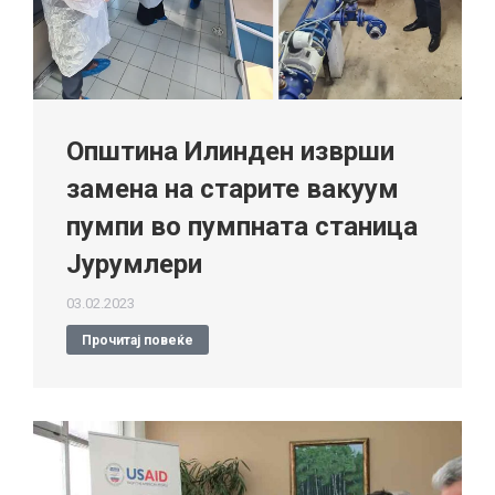
Општина Илинден изврши
замена на старите вакуум
пумпи во пумпната станица
Јурумлери
03.02.2023
Прочитај повеќе