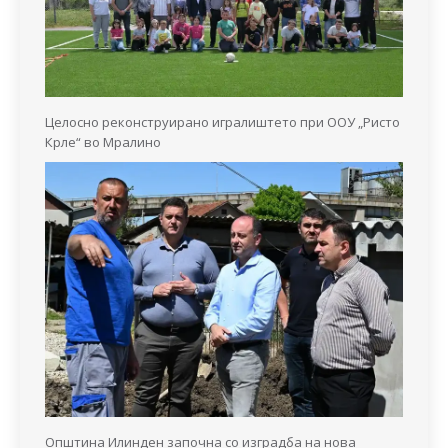
Целосно реконструирано игралиштето при ООУ „Ристо
Крле“ во Мралино
Општина Илинден започна со изградба на нова