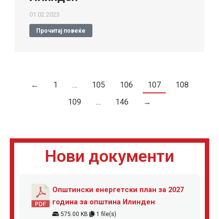
01.02.2023
Прочитај повеќе
←
1
…
105
106
107
108
109
…
146
→
Нови документи
Општински енергетски план за 2027
година за општина Илинден
575.00 KB
1 file(s)