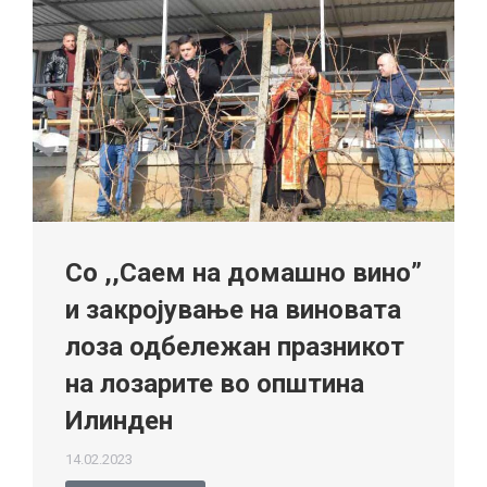
Со ,,Саем на домашно вино”
и закројување на виновата
лоза одбележан празникот
на лозарите во општина
Илинден
14.02.2023