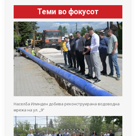
Теми во фокусот
Населба Илинден добива реконструирана водоводна
мрежа на ул. „9“