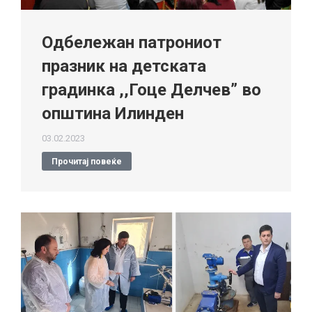
Одбележан патрониот
празник на детската
градинка ,,Гоце Делчев” во
општина Илинден
03.02.2023
Прочитај повеќе