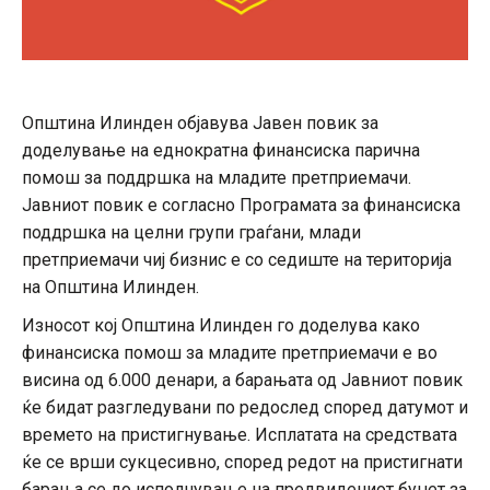
Општина Илинден објавува Јавен повик за
доделување на еднократна финансиска парична
помош за поддршка на младите претприемачи.
Јавниот повик е согласно Програмата за финансиска
поддршка на целни групи граѓани, млади
претприемачи чиј бизнис е со седиште на територија
на Општина Илинден.
Износот кој Општина Илинден го доделува како
финансиска помош за младите претприемачи е во
висина од 6.000 денари, а барањата од Јавниот повик
ќе бидат разгледувани по редослед според датумот и
времето на пристигнување. Исплатата на средствата
ќе се врши сукцесивно, според редот на пристигнати
барања се до исполнување на предвидениот буџет за