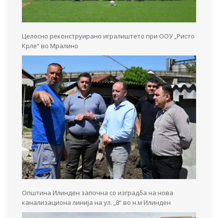
Целосно реконструирано игралиштето при ООУ „Ристо
Крле“ во Мралино
Општина Илинден започна со изградба на нова
канализациона линија на ул. „8“ во н.м Илинден