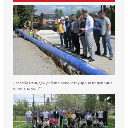
Населба Илинден добива реконструирана водоводна
мрежа на ул. „9“