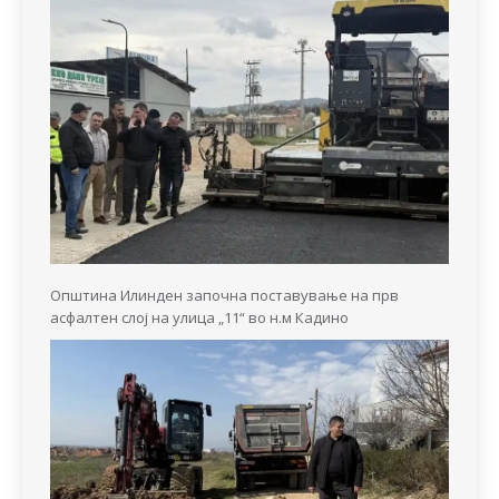
Општина Илинден започна поставување на прв
асфалтен слој на улица „11“ во н.м Кадино