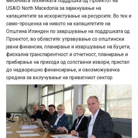
месечната техничката поддршка од Проектот на
USAID North Macedonia за зајакнување на
капацитетите за искористување на ресурсите. Во тек е
само-проценка на нивото на капацитетите на
Општина Илинден по завршување на поддршката од
Проектот, во областите: управување со општински
јавни финансии, планирање и извршување на буџети,
фискална транспарентност и отчетност, планирање и
прибирање на приходи од сопствени извори, пристап
до надворешно финансирање, и овозможувачка
средина за вклучување на приватниот сектор.