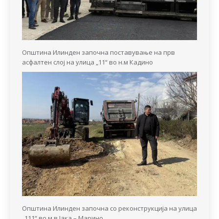
Општина Илинден започна поставување на прв
асфалтен слој на улица „11“ во н.м Кадино
Општина Илинден започна со реконструкција на улица
„111“ во м.в Јака – Марино