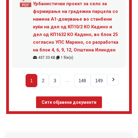
Урбанистички проект за село за
формирање на градежна парцела со
намена А1-домување во станбени
куќи на дел од КП10/2 КО Кадино и
дел од КП1632 КО Кадино, во блок 25
согласно УПС Марино, со разработка
на блок 4, 6, 9, 12, Општина Илинден
437.33 KB
1 file(s)
…
1
2
3
148
149
Сите објавени документи