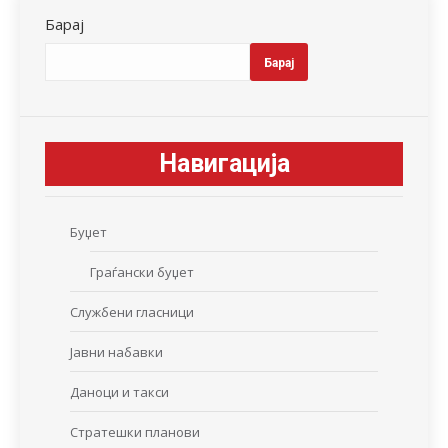
Барај
Барај
Навигација
Буџет
Граѓански буџет
Службени гласници
Јавни набавки
Даноци и такси
Стратешки планови