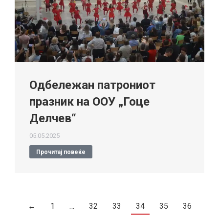
Одбележан патрониот
празник на ООУ „Гоце
Делчев“
05.05.2025
Прочитај повеќе
←
1
…
32
33
34
35
36