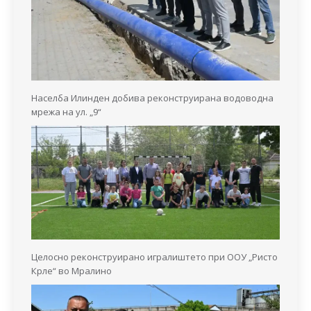
Населба Илинден добива реконструирана водоводна
мрежа на ул. „9“
Целосно реконструирано игралиштето при ООУ „Ристо
Крле“ во Мралино