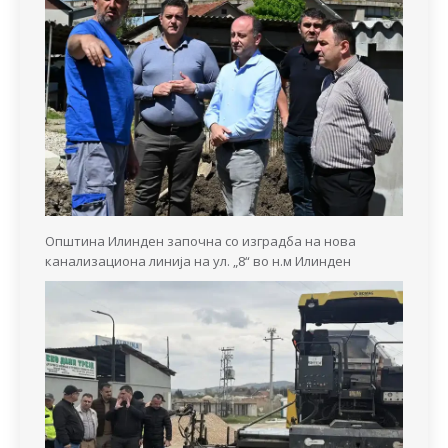
Општина Илинден започна со изградба на нова
канализациона линија на ул. „8“ во н.м Илинден