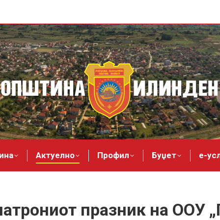
ина
Актуелно
Профил
Буџет
е-ус
атрониот празник на ООУ „