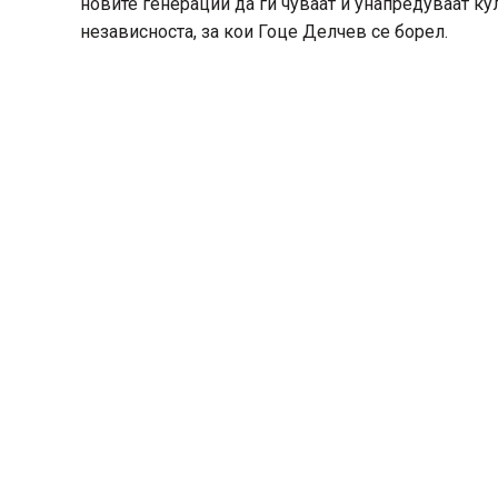
новите генерации да ги чуваат и унапредуваат ку
независноста, за кои Гоце Делчев се борел.