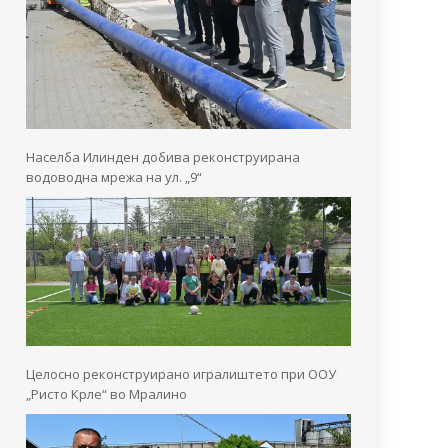
Населба Илинден добива реконструирана
водоводна мрежа на ул. „9“
Целосно реконструирано игралиштето при ООУ
„Ристо Крле“ во Мралино