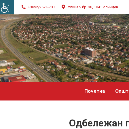
+3892/2571-703
Улица 9 бр. 38, 1041 Илинден
Почетна
Општ
Одбележан п