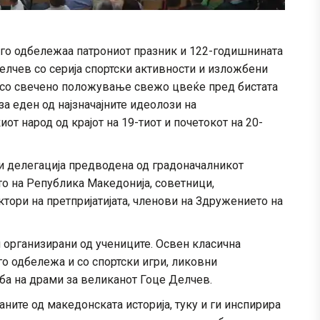
 го одбележаа патрониот празник и 122-годишнината
лчев со серија спортски активности и изложбени
 со свечено положување свежо цвеќе пред бистата
за еден од најзначајните идеолози на
 народ од крајот на 19-тиот и почетокот на 20-
 делегација предводена од градоначалникот
о на Република Македонија, советници,
тори на претпријатијата, членови на Здружението на
организирани од учениците. Освен класична
о одбележа и со спортски игри, ликовни
ба на драми за великанот Гоце Делчев.
аните од македонската историја, туку и ги инспирира