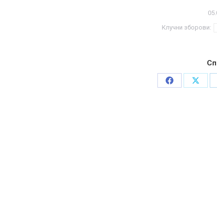
05.
Клучни зборови:
Сп
Share
Share
on
on
Facebook
X