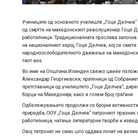
Учениците од основното училиште „Гоце Делчев“
од смртта на македонскиот револуционер Гоце Де
работилници. Традиционалната прослава започна
на националниот херој, Гоце Делчев, кој се смета 
народноослободителното движење на македонскиот
тиот век.
Во име на Општина Илинден свежо цвеќе положи
Александар Георгиевски, пратеници од Собраниет
претставници од училиштето „Гоце Делчев“, дирек
борци на Македонија, како и голем број граѓани.
Одбележувањето продолжи со бројни активности 
приредба, ООУ „Гоце Делчев“ патрониот празник г
работилници, читање литературни творби и извед
Овој патронат не само што оддава почит на велик