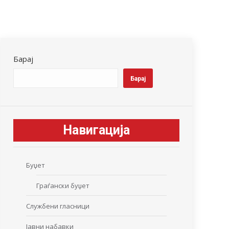
Барај
Барај
Навигација
Буџет
Граѓански буџет
Службени гласници
Јавни набавки