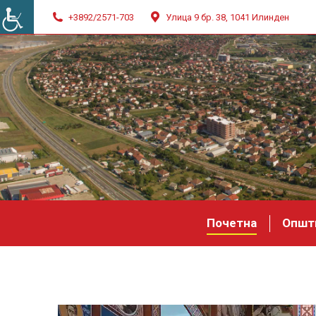
+3892/2571-703
Улица 9 бр. 38, 1041 Илинден
Почетна
Општ