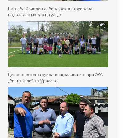
Населба Илинден добива реконструирана
водоводна мрежа на ул. „9“
Целосно реконструирано игралиштето при ООУ
„Ристо Крле“ во Мралино