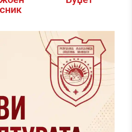
асник