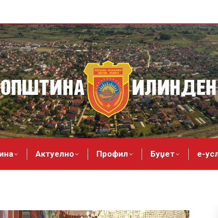
ина
Актуелно
Профил
Буџет
е-ус