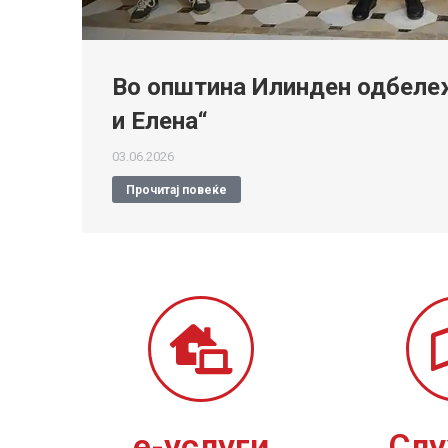
Во општина Илинден одбележ
и Елена“
03.06.2026
Прочитај повеќе
е-услуги
Сл