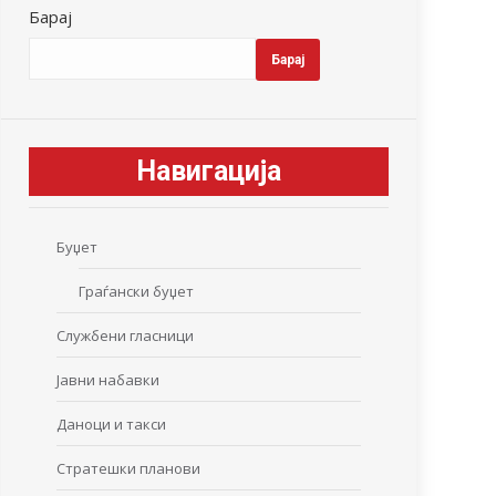
Барај
Барај
Навигација
Буџет
Граѓански буџет
Службени гласници
Јавни набавки
Даноци и такси
Стратешки планови