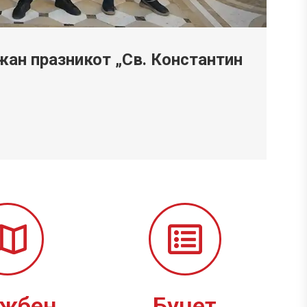
ан празникот „Св. Константин
ужбен
Буџет