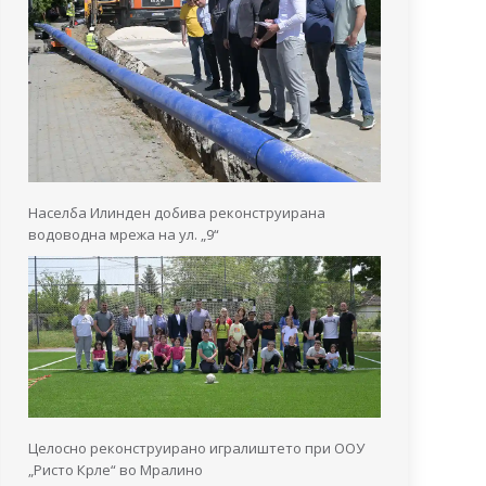
Населба Илинден добива реконструирана
водоводна мрежа на ул. „9“
Целосно реконструирано игралиштето при ООУ
„Ристо Крле“ во Мралино