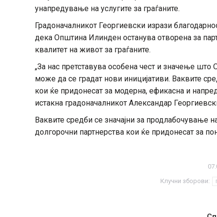
унапредување на услугите за граѓаните.
Градоначалникот Георгиевски изрази благодарност
дека Општина Илинден останува отворена за парт
квалитет на живот за граѓаните.
„За нас претставува особена чест и значење што 
може да се градат нови иницијативи. Ваквите ср
кои ќе придонесат за модерна, ефикасна и напред
истакна градоначалникот Александар Георгиевск
Ваквите средби се значајни за продлабочување н
долгорочни партнерства кои ќе придонесат за п
07.
Клучни зборови:
Сп