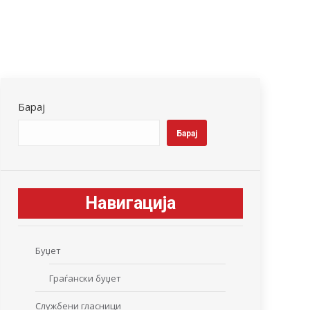
Барај
Барај
Навигација
Буџет
Граѓански буџет
Службени гласници