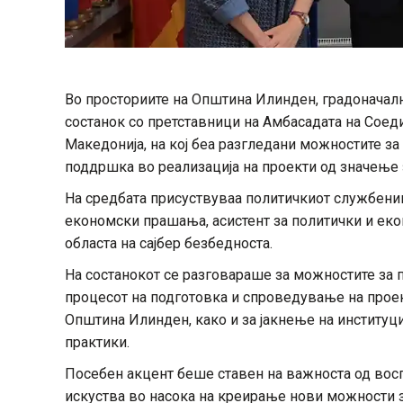
Во просториите на Општина Илинден, градоначал
состанок со претставници на Амбасадата на Сое
Македонија, на кој беа разгледани можностите з
поддршка во реализација на проекти од значење з
На средбата присуствуваа политичкиот службени
економски прашања, асистент за политички и еко
областа на сајбер безбедноста.
На состанокот се разговараше за можностите за 
процесот на подготовка и спроведување на проек
Општина Илинден, како и за јакнење на институ
практики.
Посебен акцент беше ставен на важноста од вос
искуства во насока на креирање нови можности з