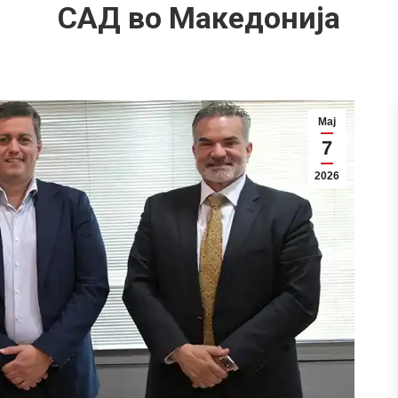
САД во Македонија
Мај
7
2026