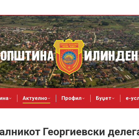
ина
Актуелно
Профил
Буџет
е-ус
чалникот Георгиевски делег