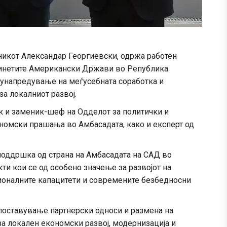
никот Александар Георгиевски, одржа работен
динетите Американски Држави во Република
а унапредување на меѓусебната соработка и
а локалниот развој.
к и заменик-шеф на Одделот за политички и
номски прашања во Амбасадата, како и експерт од
поддршка од страна на Амбасадата на САД во
ти кои се од особено значење за развојот на
ционалните капацитети и современите безбедносни
поставување партнерски односи и размена на
а локален економски развој, модернизација и