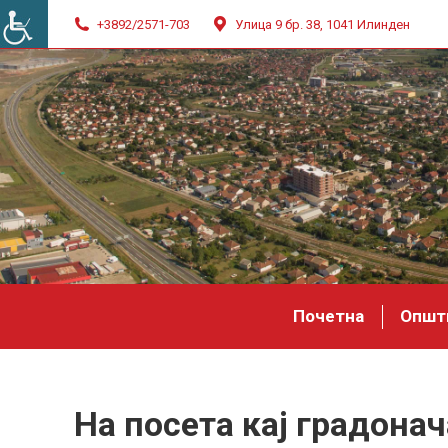
+3892/2571-703
Улица 9 бр. 38, 1041 Илинден
Почетна
Општ
На посета кај градона