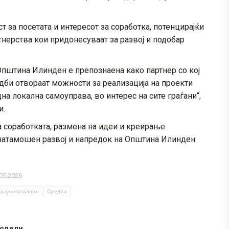
 за посетата и интересот за соработка, потенцирајќи
нерства кои придонесуваат за развој и подобар
Општина Илинден е препознаена како партнер со кој
едби отвораат можности за реализација на проекти
на локална самоуправа, во интерес на сите граѓани“,
и.
а соработката, размена на идеи и креирање
онатамошен развој и напредок на Општина Илинден.
05.2026
Градоначалник
Средба
одели