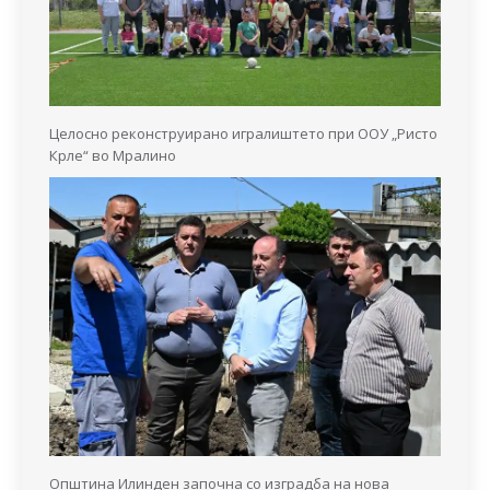
Целосно реконструирано игралиштето при ООУ „Ристо
Крле“ во Мралино
Општина Илинден започна со изградба на нова