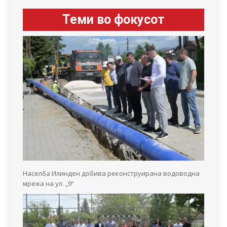
Теми во фокусот
Населба Илинден добива реконструирана водоводна
мрежа на ул. „9“