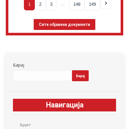
…
1
2
3
148
149
Сите објавени документи
Барај
Барај
Навигација
Буџет