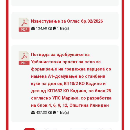
Известување за Оглас бр.02/2026
134.68 KB
1 file(s)
Потврда за одобрување на
Урбанистички проект за село за
формирање на градежна парцела со
намена А1-домување во станбени
куќи на дел од КП10/2 КО Кадино и
дел од КП1632 КО Кадино, во блок 25
согласно УПС Марино, со разработка
на блок 4, 6, 9, 12, Општина Илинден
437.33 KB
1 file(s)