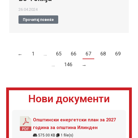
26.04.2024
Прочитај повеќе
←
1
…
65
66
67
68
69
…
146
→
Нови документи
Општински енергетски план за 2027
година за општина Илинден
575.00 KB
1 file(s)