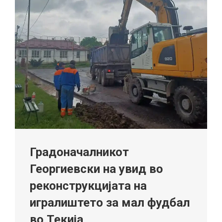
Градоначалникот
Георгиевски на увид во
реконструкцијата на
игралиштето за мал фудбал
во Текија