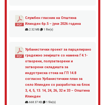
Службен гласник на Општина
Илинден бр.5 – јуни 2026 година
2.32 MB
1 file(s)
Урбанистички проект за парцелирано
градежно земјиште со намена Г4.1-
отворени, полузатворени и
затворени складишта за
индустриска стока на ГП 14.8
согласно Урбанистичкии план за
село Илинден со разработка на блок
3, 4, 5, 13. 14, 24, 26, 32 и 33 – Општина
Илинден
668.37 KB
1 file(s)