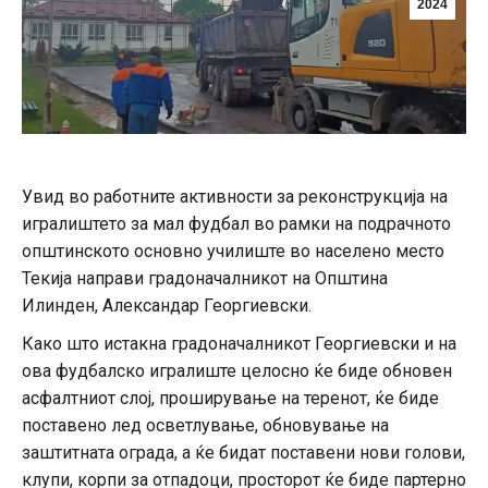
2024
Увид во работните активности за реконструкција на
игралиштето за мал фудбал во рамки на подрачното
општинското основно училиште во населено место
Текија направи градоначалникот на Општина
Илинден, Александар Георгиевски.
Како што истакна градоначалникот Георгиевски и на
ова фудбалско игралиште целосно ќе биде обновен
асфалтниот слој, проширување на теренот, ќе биде
поставено лед осветлување, обновување на
заштитната ограда, а ќе бидат поставени нови голови,
клупи, корпи за отпадоци, просторот ќе биде партерно