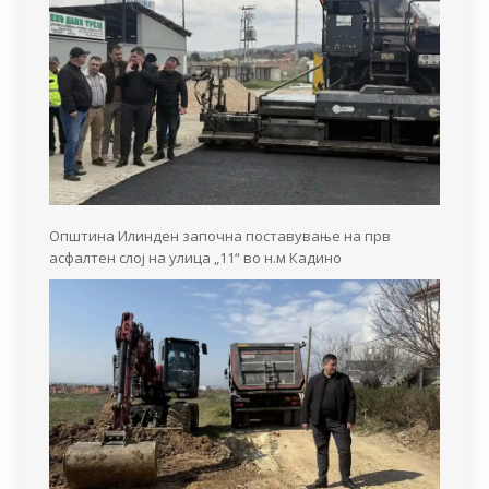
Општина Илинден започна поставување на прв
асфалтен слој на улица „11“ во н.м Кадино