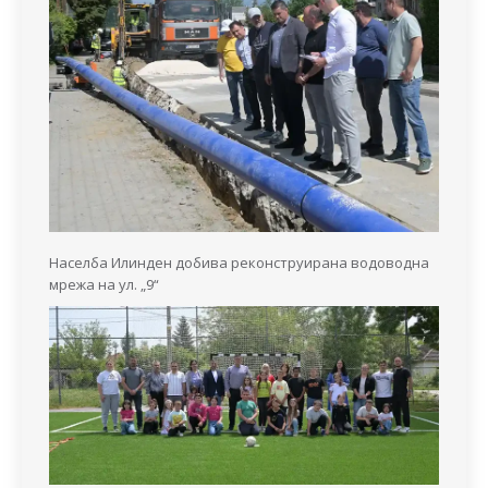
Населба Илинден добива реконструирана водоводна
мрежа на ул. „9“