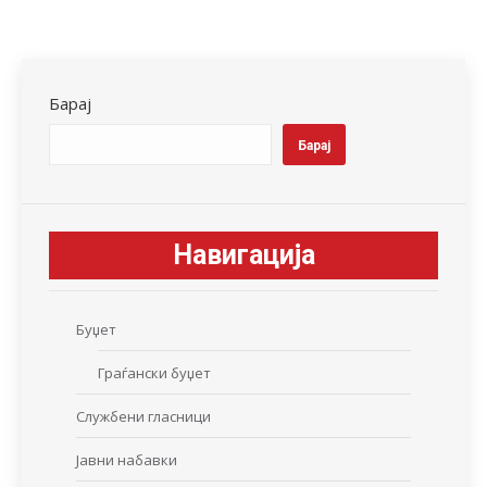
on
on
on
on
on
Facebook
X
LinkedIn
WhatsApp
Pinterest
Барај
Барај
Навигација
Буџет
Граѓански буџет
Службени гласници
Јавни набавки