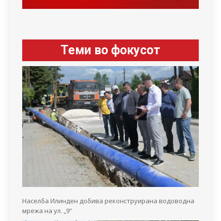
Теми во фокусот
Населба Илинден добива реконструирана водоводна
мрежа на ул. „9“