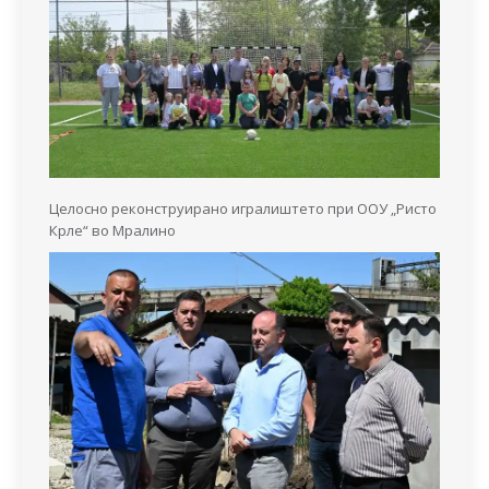
Целосно реконструирано игралиштето при ООУ „Ристо
Крле“ во Мралино