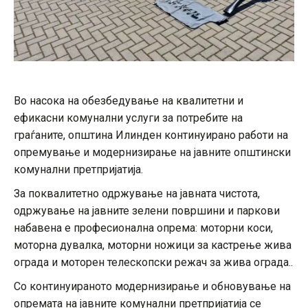
Во насока на обезбедување на квалитетни и
ефикасни комунални услуги за потребите на
граѓаните, општина Илинден континуирано работи на
опремување и модернизирање на јавните општински
комунални претпријатија.
За поквалитетно одржување на јавната чистота,
одржување на јавните зелени површини и паркови
набавена е професионална опрема: моторни коси,
моторна дувалка, моторни ножици за кастрење жива
ограда и моторен телескопски режач за жива ограда..
Со континуираното модернизирање и обновување на
опремата на јавните комунални претпријатија се