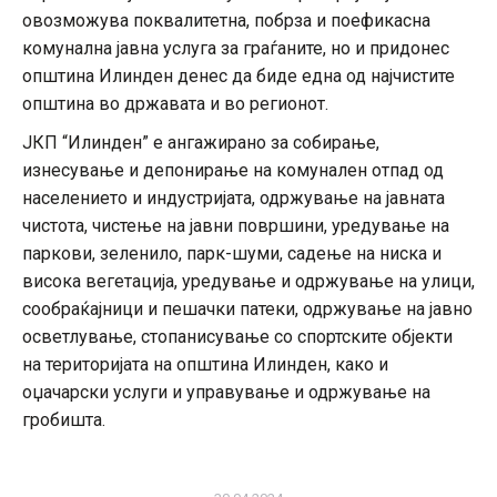
овозможува поквалитетна, побрза и поефикасна
комунална јавна услуга за граѓаните, но и придонес
општина Илинден денес да биде една од најчистите
општина во државата и во регионот.
ЈКП “Илинден” е ангажирано за собирање,
изнесување и депонирање на комунален отпад од
населението и индустријата, одржување на јавната
чистота, чистење на јавни површини, уредување на
паркови, зеленило, парк-шуми, садење на ниска и
висока вегетација, уредување и одржување на улици,
сообраќајници и пешачки патеки, одржување на јавно
осветлување, стопанисување со спортските објекти
на територијата на општина Илинден, како и
оџачарски услуги и управување и одржување на
гробишта.