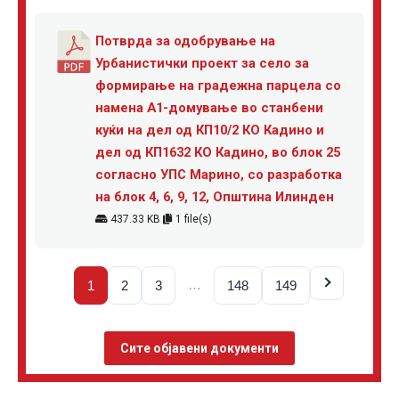
Потврда за одобрување на
Урбанистички проект за село за
формирање на градежна парцела со
намена А1-домување во станбени
куќи на дел од КП10/2 КО Кадино и
дел од КП1632 КО Кадино, во блок 25
согласно УПС Марино, со разработка
на блок 4, 6, 9, 12, Општина Илинден
437.33 KB
1 file(s)
…
1
2
3
148
149
Сите објавени документи