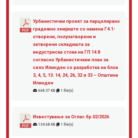
Урбанистички проект за парцелирано
градежно земјиште со намена Г4.1-
отворени, полузатворени и
затворени складишта за
индустриска стока на ГП 14.8
согласно Урбанистичкии план за
село Илинден со разработка на блок
3, 4, 5, 13. 14, 24, 26, 32 и 33 – Општина
Илинден
668.37 KB
1 file(s)
Известување за Оглас бр.02/2026
134.68 KB
1 file(s)