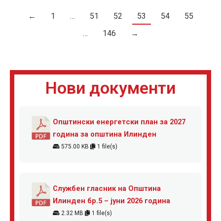
←
1
…
51
52
53
54
55
…
146
→
Нови документи
Општински енергетски план за 2027
година за општина Илинден
575.00 KB
1 file(s)
Службен гласник на Општина
Илинден бр.5 – јуни 2026 година
2.32 MB
1 file(s)