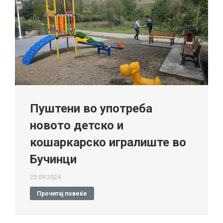
Пуштени во употреба
новото детско и
кошаркарско игралиште во
Бучинци
23.09.2024
Прочитај повеќе