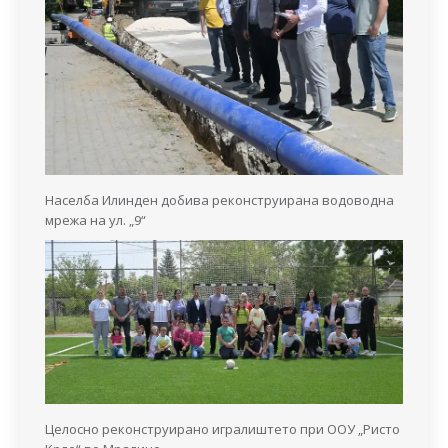
Населба Илинден добива реконструирана водоводна
мрежа на ул. „9“
Целосно реконструирано игралиштето при ООУ „Ристо