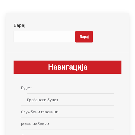
Барај
Барај
Навигација
Буџет
Граѓански буџет
Службени гласници
Јавни набавки