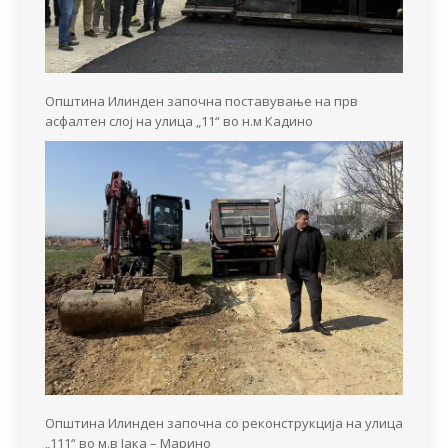
Општина Илинден започна поставување на прв
асфалтен слој на улица „11“ во н.м Кадино
Општина Илинден започна со реконструкција на улица
„111“ во м.в Јака – Марино