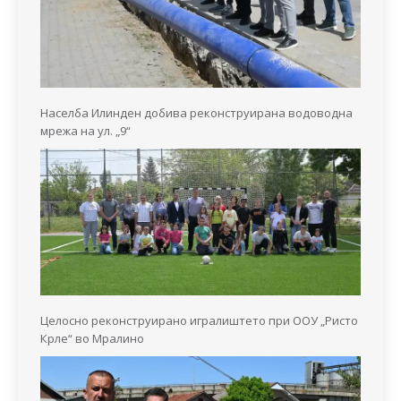
Населба Илинден добива реконструирана водоводна
мрежа на ул. „9“
Целосно реконструирано игралиштето при ООУ „Ристо
Крле“ во Мралино