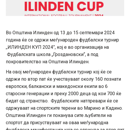
Во Општина Илинден од 13 до 15 септември 2024
година ќе се одржи меѓународен фудбалски турнир
,,ИЛИНДЕН КУП 2024”, кој е во организација на
Фудбалската школа „Гроздановски“, а под
покровителство на Општина Илинден.
На овој меѓународен фудбалски турнир кој ќе се
одржи по втор пат ќе учествуваат околу 160 познати
европски, балкански и македонски екипи во 6
старосни генерации и преку 2000 деца од кои 700 ќе
бидат од странство. Фудбалските натпревари ќе се
одржуваат на спортските терени во Марино и Кадино.
Општина Илинден ги поканува сите љубители на
спортот да присуствуваат на оваа меѓународна
фудбалска манифестација која се одржува за втор пат