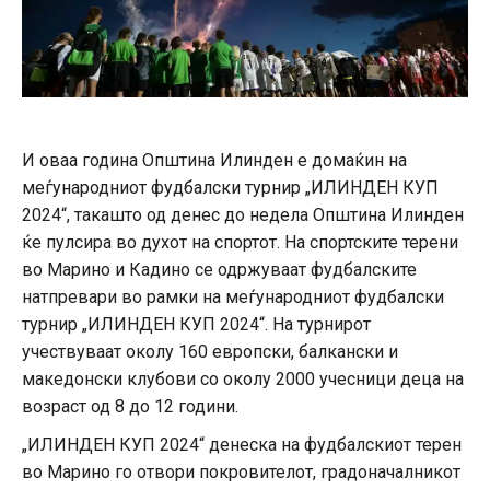
И оваа година Општина Илинден е домаќин на
меѓународниот фудбалски турнир „ИЛИНДЕН КУП
2024“, такашто од денес до недела Општина Илинден
ќе пулсира во духот на спортот. На спортските терени
во Марино и Кадино се одржуваат фудбалските
натпревари во рамки на меѓународниот фудбалски
турнир „ИЛИНДЕН КУП 2024“. На турнирот
учествуваат околу 160 европски, балкански и
македонски клубови со околу 2000 учесници деца на
возраст од 8 до 12 години.
„ИЛИНДЕН КУП 2024“ денеска на фудбалскиот терен
во Марино го отвори покровителот, градоначалникот