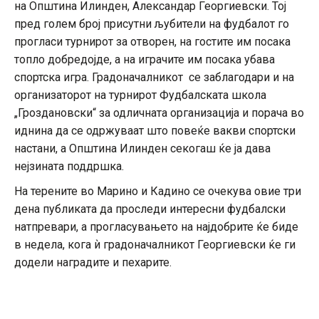
на Општина Илинден, Александар Георгиевски. Тој
пред голем број присутни љубители на фудбалот го
прогласи турнирот за отворен, на гостите им посака
топло добредојде, а на играчите им посака убава
спортска игра. Градоначалникот се заблагодари и на
организаторот на турнирот Фудбалската школа
„Гроздановски“ за одличната организација и порача во
иднина да се одржуваат што повеќе вакви спортски
настани, а Општина Илинден секогаш ќе ја дава
нејзината поддршка.
На терените во Марино и Кадино се очекува овие три
дена публиката да проследи интересни фудбалски
натпревари, а прогласувањето на најдобрите ќе биде
в недела, кога ѝ градоначалникот Георгиевски ќе ги
додели наградите и пехарите.