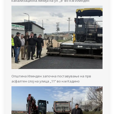
канализациона линија на ул. „8“ во н.м Илинден
Општина Илинден започна поставување на прв
асфалтен слој на улица „11“ во н.м Кадино