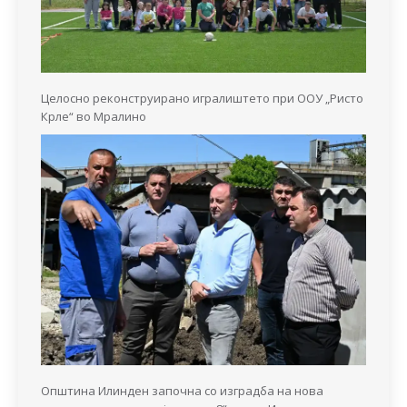
Целосно реконструирано игралиштето при ООУ „Ристо
Крле“ во Мралино
Општина Илинден започна со изградба на нова