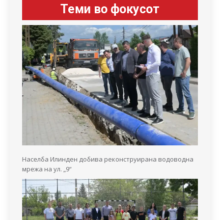
Теми во фокусот
Населба Илинден добива реконструирана водоводна
мрежа на ул. „9“