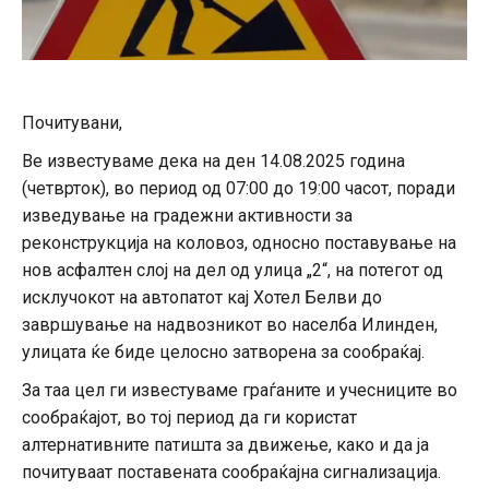
Почитувани,
Ве известуваме дека на ден 14.08.2025 година
(четврток), во период од 07:00 до 19:00 часот, поради
изведување на градежни активности за
реконструкција на коловоз, односно поставување на
нов асфалтен слој на дел од улица „2“, на потегот од
исклучокот на автопатот кај Хотел Белви до
завршување на надвозникот во населба Илинден,
улицата ќе биде целосно затворена за сообраќај.
За таа цел ги известуваме граѓаните и учесниците во
сообраќајот, во тој период да ги користат
алтернативните патишта за движење, како и да ја
почитуваат поставената сообраќајна сигнализација.