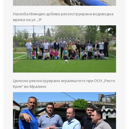
Населба Илинден добива реконструирана водоводна
мрежа на ул. „9“
Целосно реконструирано игралиштето при ООУ „Ристо
Крле“ во Мралино