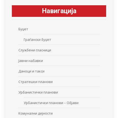
Навигација
Буџет
Граѓански буџет
Службени гласници
Јавни набавки
Даноци и такси
Стратешки планови
Урбанистички планови
Урбанистички планови – Објави
Комунални дејности