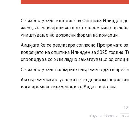
Се известуваат жителите на Општина Илинден дека 
часот, ќе се изврши четвртото терестично прска
уништување на возрасни форми на комарци.
Акцијата ќе се реализира согласно Програмата за
подрачјето на општина Илинден за 2025 година. 
спроведува со УЛВ ладно замаглување од специј
Се известуваат пчеларите навремено да ги презе
Ако временските услови не го дозволат теристич
кога временските услови ќе бидат поволни.
10.
Клучни зборови:
Жив