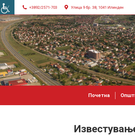
+3892/2571-703
Улица 9 бр. 38, 1041 Илинден
Почетна
Општ
Известување