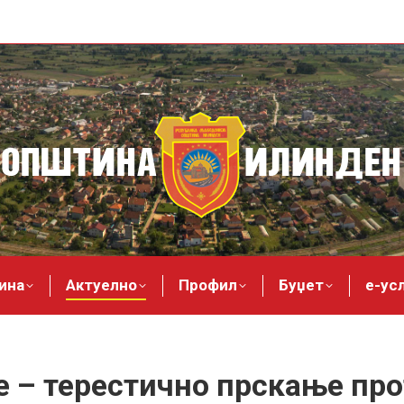
ина
Актуелно
Профил
Буџет
е-ус
 – терестично прскање пр