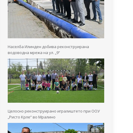
Населба Илинден добива реконструирана
водоводна мрежа на ул. „9“
Целосно реконструирано игралиштето при ООУ
„Ристо Крле“ во Мралино