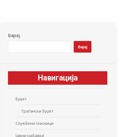
Барај
Барај
Навигација
Буџет
Граѓански буџет
Службени гласници
Јавни набавки