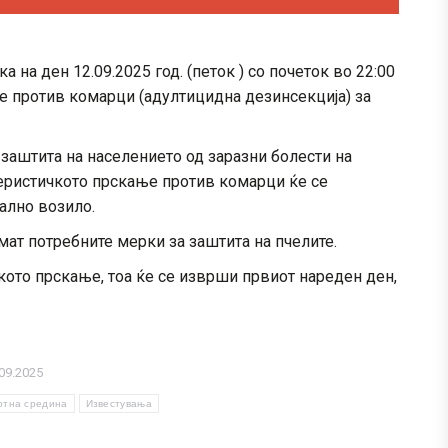
на ден 12.09.2025 год. (петок ) со почеток во 22:00
ње против комарци (адултицидна дезинсекција) за
 заштита на населението од заразни болести на
Теристичкото прскање против комарци ќе се
ално возило.
мат потребните мерки за заштита на пчелите.
кото прскање, тоа ќе се изврши првиот нареден ден,
09.2025
отна средина
Известувања