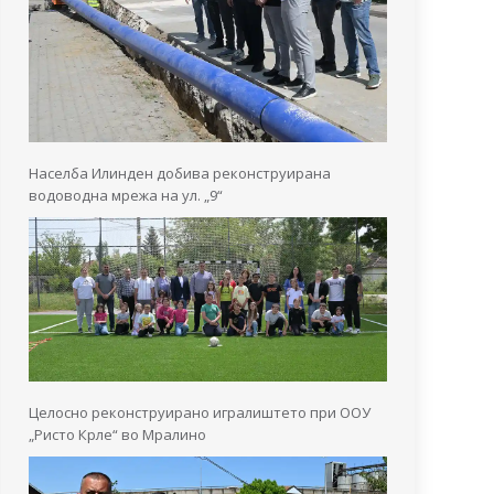
Населба Илинден добива реконструирана
водоводна мрежа на ул. „9“
Целосно реконструирано игралиштето при ООУ
„Ристо Крле“ во Мралино