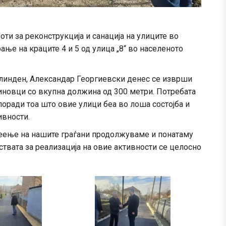
ти за реконструкција и санација на улиците во
е на краците 4 и 5 од улица „8“ во населеното
линден, Александар Георгиевски денес се изврши
иновци со вкупна должина од 300 метри. Потребата
поради тоа што овие улици беа во лоша состојба и
ивности.
еење на нашите граѓани продолжуваме и понатаму
твата за реализација на овие активности се целосно