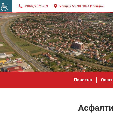
+3892/2571-703
Улица 9 бр. 38, 1041 Илинден
Почетна
Општ
Асфалти