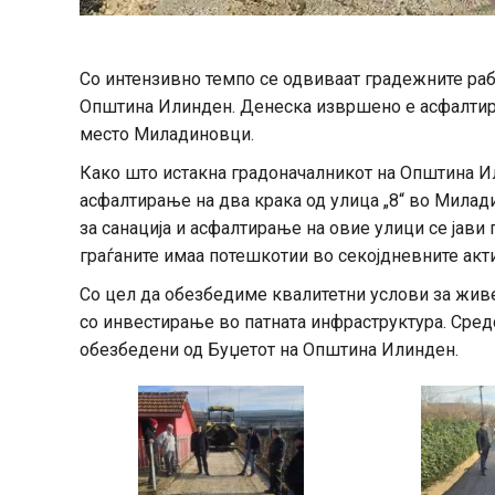
Со интензивно темпо се одвиваат градежните рабо
Општина Илинден. Денеска извршено е асфалтирањ
место Миладиновци.
Како што истакна градоначалникот на Општина И
асфалтирање на два крака од улица „8“ во Милад
за санација и асфалтирање на овие улици се јави 
граѓаните имаа потешкотии во секојдневните акт
Со цел да обезбедиме квалитетни услови за жив
со инвестирање во патната инфраструктура. Средс
обезбедени од Буџетот на Општина Илинден.