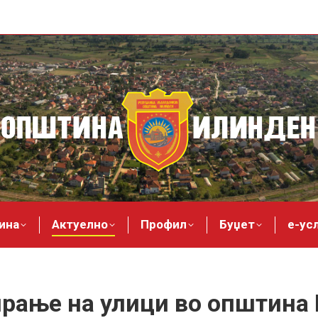
ина
Актуелно
Профил
Буџет
е-ус
рање на улици во општина