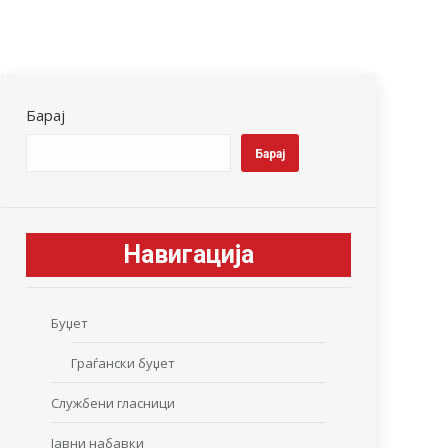
Барај
Барај
Навигација
Буџет
Граѓански буџет
Службени гласници
Јавни набавки