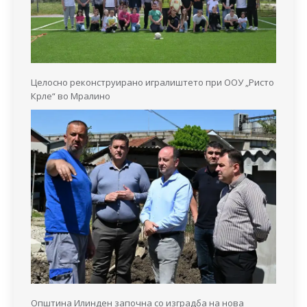
Целосно реконструирано игралиштето при ООУ „Ристо
Крле“ во Мралино
Општина Илинден започна со изградба на нова