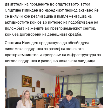
двигатели на промените во општеството, затоа
Општина Илинден во наредниот период активно ќе
се вклучи кон реализација и имплементација на
активностите кои се во интерес на подобрување на
положбата на жените во претприемачкиот сектор,
кои беа договорени на денешната средба.
Општина Илинден продолжува да обезбедува
системска поддршка за развој на женското
претприемништво и креирање на инфраструктура за
негова поддршка и развој во локалната заедница.