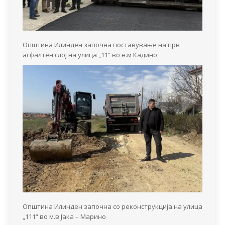
Општина Илинден започна поставување на прв
асфалтен слој на улица „11“ во н.м Кадино
Општина Илинден започна со реконструкција на улица
„111“ во м.в Јака – Марино