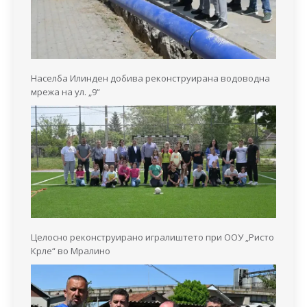
Населба Илинден добива реконструирана водоводна
мрежа на ул. „9“
Целосно реконструирано игралиштето при ООУ „Ристо
Крле“ во Мралино