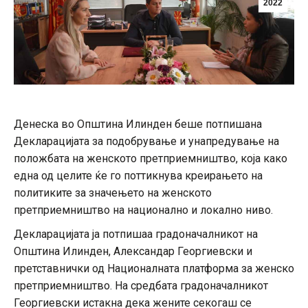
2022
Денеска во Општина Илинден беше потпишана
Декларацијата за подобрување и унапредување на
положбата на женското претприемништво, која како
една од целите ќе го поттикнува креирањето на
политиките за значењето на женското
претприемништво на национално и локално ниво.
Декларацијата ја потпишаа градоначалникот на
Општина Илинден, Александар Георгиевски и
претставнички од Националната платформа за женско
претприемништво. На средбата градоначалникот
Георгиевски истакна дека жените секогаш се