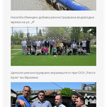
Населба Илинден добива реконструирана водоводна
мрежа на ул. „9“
Целосно реконструирано игралиштето при ООУ „Ристо
Крле“ во Мралино