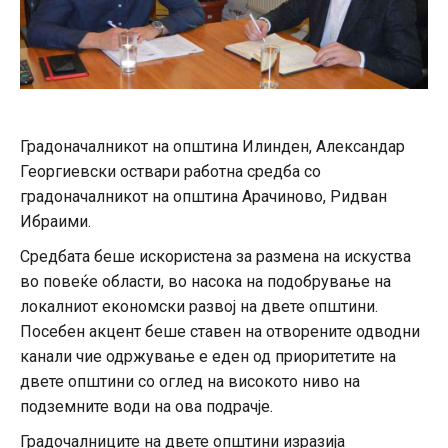
Градоначалникот на општина Илинден, Александар
Георгиевски оствари работна средба со
градоначалникот на општина Арачиново, Ридван
Ибраими.
Средбата беше искористена за размена на искуства
во повеќе области, во насока на подобрување на
локалниот економски развој на двете општини.
Посебен акцент беше ставен на отворените одводни
канали чие одржување е еден од приоритетите на
двете општини со оглед на високото ниво на
подземните води на ова подрачје.
Градочалниците на двете општини изразија