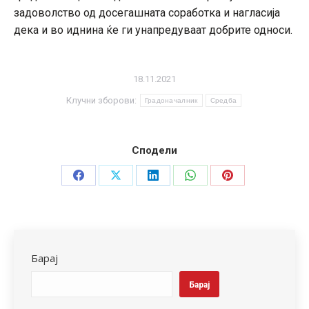
задоволство од досегашната соработка и нагласија
дека и во иднина ќе ги унапредуваат добрите односи.
18.11.2021
Клучни зборови:
Градоначалник
Средба
Сподели
Share
Share
Share
Share
Share
on
on
on
on
on
Facebook
X
LinkedIn
WhatsApp
Pinterest
Барај
Барај