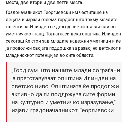
места, две втори и две петти места.
Градоначалникот Георгиевски им честиташе на
децата и изрази голема гордост што токму младите
таленти од Илинден се дел од светската ѕвезди во
уметничкиот танц. Тој нагласи дека општина Илинден
секогаш ќе стои зад младите надежни уметници и ќе
ја продолжи својата поддршка за развој на детскиот и
младинскиот потенцијал во сите области.
„Горд сум што нашите млади сограѓани
ја претставуваат општина Илинден на
светско ниво. Општината ќе продолжи
активно да ги поддржува сите форми
на културно и уметничко изразување,“
изјави градоначалникот Георгиевски.