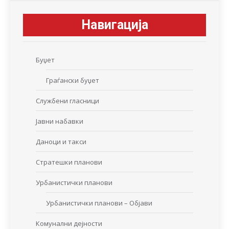
Навигација
Буџет
Граѓански буџет
Службени гласници
Јавни набавки
Даноци и такси
Стратешки планови
Урбанистички планови
Урбанистички планови – Објави
Комунални дејности