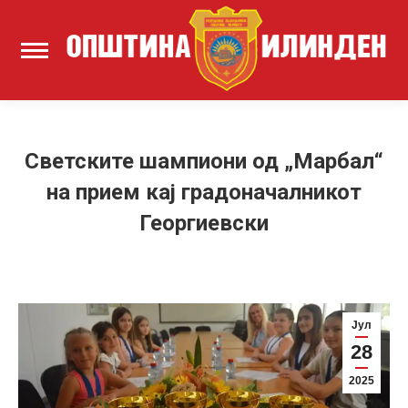
Светските шампиони од „Марбал“
на прием кај градоначалникот
Георгиевски
Јул
28
2025