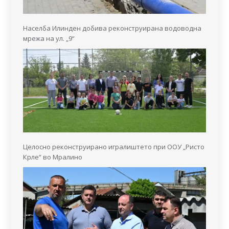
Населба Илинден добива реконструирана водоводна
мрежа на ул. „9“
Целосно реконструирано игралиштето при ООУ „Ристо
Крле“ во Мралино