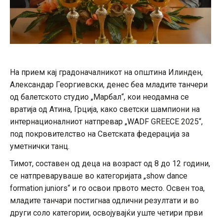
На прием кај градоначалникот на општина Илинден,
Александар Георгиевски, денес беа младите танчери
од балетското студио „Марбал“, кои неодамна се
вратија од Атина, Грција, како светски шампиони на
интернационалниот натпревар „WADF GREECE 2025“,
под покровителство на Светската федерација за
уметнички танц.
Тимот, составен од деца на возраст од 8 до 12 години,
се натпреваруваше во категоријата „show dance
formation juniors“ и го освои првото место. Освен тоа,
младите танчари постигнаа одлични резултати и во
други соло категории, освојувајќи уште четири први