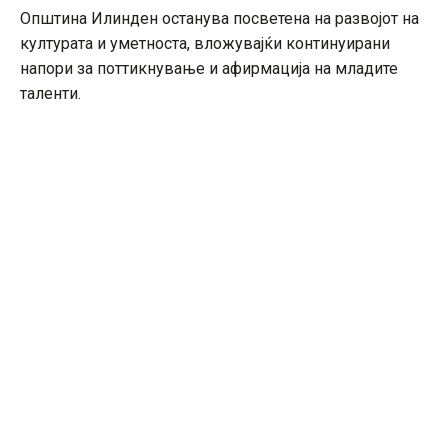
Општина Илинден останува посветена на развојот на
културата и уметноста, вложувајќи континуирани
напори за поттикнување и афирмација на младите
таленти.